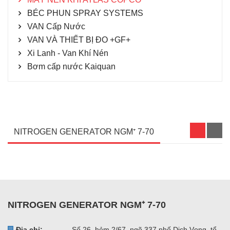
BÉC PHUN SPRAY SYSTEMS
VAN Cấp Nước
VAN VÀ THIẾT BỊ ĐO +GF+
Xi Lanh - Van Khí Nén
Bơm cấp nước Kaiquan
NITROGEN GENERATOR NGM⁺ 7-70
NITROGEN GENERATOR NGM⁺ 7-70
Địa chỉ:
Số 26, hẻm 2/67, ngõ 337 phố Dịch Vọng, tổ