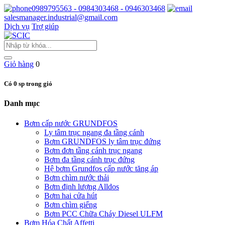
0989795563 - 0984303468 - 0946303468
salesmanager.industrial@gmail.com
Dịch vụ
Trợ giúp
Giỏ hàng
0
Có 0 sp trong giỏ
Danh mục
Bơm cấp nước GRUNDFOS
Ly tâm trục ngang đa tầng cánh
Bơm GRUNDFOS ly tâm trục đứng
Bơm đơn tầng cánh trục ngang
Bơm đa tầng cánh trục đứng
Hệ bơm Grundfos cấp nước tăng áp
Bơm chìm nước thải
Bơm định lượng Alldos
Bơm hai cửa hút
Bơm chìm giếng
Bơm PCC Chữa Cháy Diesel ULFM
Bơm Hóa Chất Affetti