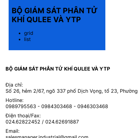
BỘ GIÁM SÁT PHÂN TỬ
KHÍ QULEE VÀ YTP
grid
list
BỘ GIÁM SÁT PHÂN TỬ KHÍ QULEE VÀ YTP
Địa chỉ:
Số 26, hẻm 2/67, ngõ 337 phố Dịch Vọng, tổ 23, Phường
Hotline:
0989795563 - 0984303468 - 0946303468
Điện thoại/Fax:
024.62822452 / 024.62691887
Email:
salesmanager.industrial@gmail.com