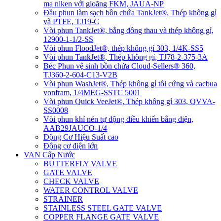
mạ niken với gioăng FKM, JAUA-NP
Đầu phun làm sạch bồn chứa TankJet®, Thép không gỉ
và PTFE, TJ19-C
Vòi phun TankJet®, bằng đồng thau và thép không gỉ,
12900-1-1/2-SS
Vòi phun FloodJet®, thép không gỉ 303, 1/4K-SS5
Vòi phun TankJet®, Thép không gỉ, TJ78-2-375-3A
Béc Phun vệ sinh bồn chứa Cloud-Sellers® 360,
TJ360-2-604-C13-V2B
Vòi phun WashJet®, Thép không gỉ tôi cứng và cacbua
vonfram, 1/4MEG-SSTC 5001
Vòi phun Quick VeeJet®, Thép không gỉ 303, QVVA-
SS0008
Vòi phun khí nén tự động điều khiển bằng điện,
AAB29JAUCO-1/4
Động Cơ Hiệu Suất cao
Động cơ điện lớn
VAN Cấp Nước
BUTTERFLY VALVE
GATE VALVE
CHECK VALVE
WATER CONTROL VALVE
STRAINER
STAINLESS STEEL GATE VALVE
COPPER FLANGE GATE VALVE