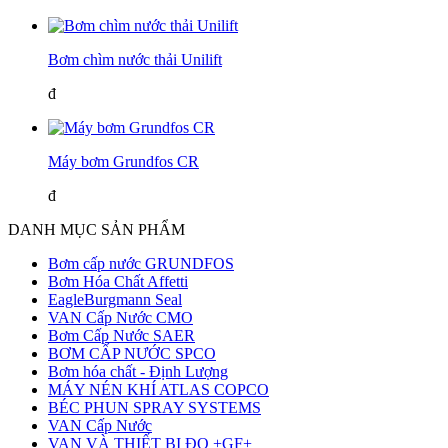
Bơm chìm nước thải Unilift
đ
Máy bơm Grundfos CR
đ
DANH MỤC SẢN PHẨM
Bơm cấp nước GRUNDFOS
Bơm Hóa Chất Affetti
EagleBurgmann Seal
VAN Cấp Nước CMO
Bơm Cấp Nước SAER
BƠM CẤP NƯỚC SPCO
Bơm hóa chất - Định Lượng
MÁY NÉN KHÍ ATLAS COPCO
BÉC PHUN SPRAY SYSTEMS
VAN Cấp Nước
VAN VÀ THIẾT BỊ ĐO +GF+