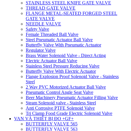
STAINLESS STEEL KNIFE GATE VALVE
THREAD GATE VALVE
FLANGE METAL-SEATED FORGED STEEL
GATE VALVE
NEEDLE VALVE
Safety Valve
Female Threaded Ball Valve
Steel Pneumatic Actuator Ball Valve
Butterfly Valve With Pneumatic Actuator
Regulator Valve
Brass Water Solenoid Valve - Direct Acting
Electric Actuator Ball Valve
Stainless Steel Pressure Reducing Valve
Butterfly Valve With Electric Actuator
Flange Explosion Proof Solenoid Valve - Stainless
Steel
2 Way PVC Motorized Actuator Ball Valve
Pneumatic Control Angle Seat Valve
Beer Machinery Pneumatic Actuator Filling Valve
Steam Solenoid valve - Stainless Steel
Anti Corrosive PTFE Solenoid Valve
Tri Clamp Food Grade Electric Solenoid Valve
VAN VÀ THIẾT BỊ ĐO +GF+
BUTTERFLY VALVE 565
BUTTERFLY VALVE 563