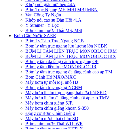
Khớp nối giãn nỡ thép 44A
Bơm Trục Ngang MH,MHI,MBI,MBN
Van Cổng Ty Ngắn
Khớp nối cao su Đàn Hồi 41A
Y Strainer - Y Lọc
Bơm chìm nước Thải MS, MSI
Bơm Cấp Nước SAER
Bơm Ly Tâm Trục Ngang NCB
Bơm ly tâm trục ngang lưu lượng lớn NCBK
BƠM LI TÂM LIỀN TRỤC MONOBLOC IRM
BƠM LI TÂM LIỀN TRỤC MONOBLOC IRX
Bơm ly tâm đa tầng cánh trục ngang OP
Bơm ly tâm liền trục MONOBLOC IR
Bơm ly tâm trục ngang đa tầng cánh cao áp TM
Bơm Cánh Hở MXO/MXC
Máy bơm tự mồi loại nhỏ HJ
Bơm ly tâm trục ngang NCBM
Máy bơm li tâm trục ngang hai cửa hút SKD
​Máy bơm li tâm đa tầng cánh cột áp cao TMV
Máy bơm chìm giếng SJP.
Máy bơm chìm giếng khoan S-350
Động cơ Bơm Chìm Giếng
​Máy bơm nước thải chìm SD
Bơm chìm nước Thải WU, WR
Bơm ly tâm trục ngang NCB-X