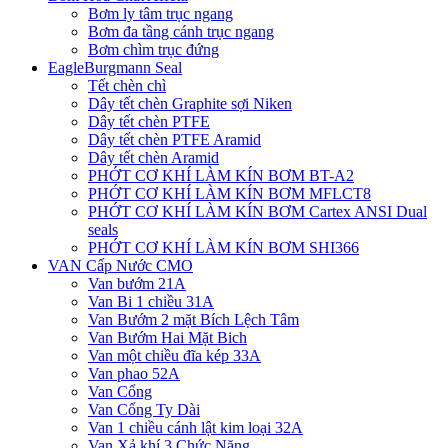
Bơm ly tâm trục ngang
Bơm đa tầng cánh trục ngang
Bơm chìm trục đứng
EagleBurgmann Seal
Tết chèn chì
Dây tết chèn Graphite sợi Niken
Dây tết chèn PTFE
Dây tết chèn PTFE Aramid
Dây tết chèn Aramid
PHỚT CƠ KHÍ LÀM KÍN BƠM BT-A2
PHỚT CƠ KHÍ LÀM KÍN BƠM MFLCT8
PHỚT CƠ KHÍ LÀM KÍN BƠM Cartex ANSI Dual
seals
PHỚT CƠ KHÍ LÀM KÍN BƠM SHI366
VAN Cấp Nước CMO
Van bướm 21A
Van Bi 1 chiều 31A
Van Bướm 2 mặt Bích Lệch Tâm
Van Bướm Hai Mặt Bich
Van một chiều đĩa kép 33A
Van phao 52A
Van Cổng
Van Cổng Ty Dài
Van 1 chiều cánh lật kim loại 32A
Van Xả khí 3 Chức Năng