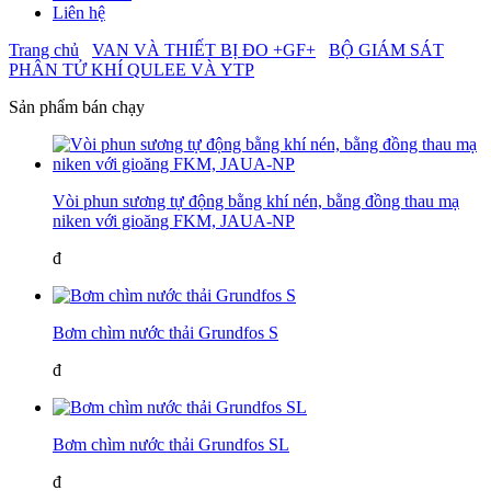
Liên hệ
Trang chủ
VAN VÀ THIẾT BỊ ĐO +GF+
BỘ GIÁM SÁT
PHÂN TỬ KHÍ QULEE VÀ YTP
Sản phẩm bán chạy
Vòi phun sương tự động bằng khí nén, bằng đồng thau mạ
niken với gioăng FKM, JAUA-NP
đ
Bơm chìm nước thải Grundfos S
đ
Bơm chìm nước thải Grundfos SL
đ