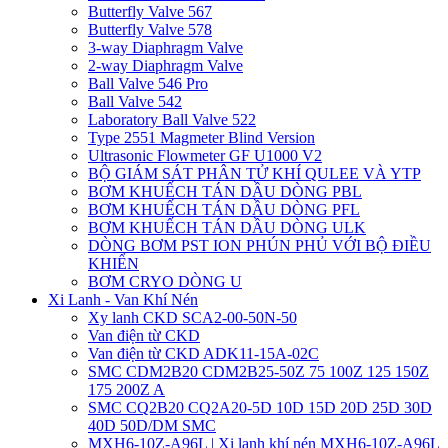
Butterfly Valve 567
Butterfly Valve 578
3-way Diaphragm Valve
2-way Diaphragm Valve
Ball Valve 546 Pro
Ball Valve 542
Laboratory Ball Valve 522
Type 2551 Magmeter Blind Version
Ultrasonic Flowmeter GF U1000 V2
BỘ GIÁM SÁT PHÂN TỬ KHÍ QULEE VÀ YTP
BƠM KHUẾCH TÁN DẦU DÒNG PBL
BƠM KHUẾCH TÁN DẦU DÒNG PFL
BƠM KHUẾCH TÁN DẦU DÒNG ULK
DÒNG BƠM PST ION PHÚN PHỦ VỚI BỘ ĐIỀU
KHIỂN
BƠM CRYO DÒNG U
Xi Lanh - Van Khí Nén
Xy lanh CKD SCA2-00-50N-50
Van điện từ CKD
Van điện từ CKD ADK11-15A-02C
SMC CDM2B20 CDM2B25-50Z 75 100Z 125 150Z
175 200Z A
SMC CQ2B20 CQ2A20-5D 10D 15D 20D 25D 30D
40D 50D/DM SMC
MXH6-10Z-A96L | Xi lanh khí nén MXH6-10Z-A96L