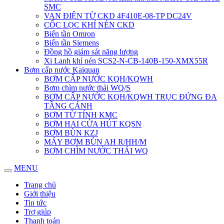
SMC
VAN ĐIỆN TỪ CKD 4F410E-08-TP DC24V
CỐC LỌC KHÍ NÉN CKD
Biến tần Omron
Biến tần Siemens
Đồng hồ giám sát năng lượng
Xi Lanh khí nén SCS2-N-CB-140B-150-XMX55R
Bơm cấp nước Kaiquan
BƠM CẤP NƯỚC KQH/KQWH
Bơm chìm nước thải WQ/S
BƠM CẤP NƯỚC KQH/KQWH TRỤC ĐỨNG ĐA
TẦNG CÁNH
BƠM TỪ TÍNH KMC
BƠM HAI CỬA HÚT KQSN
BƠM BÙN KZJ
MÁY BƠM BÙN AH R/HH/M
BƠM CHÌM NƯỚC THẢI WQ
MENU
Trang chủ
Giới thiệu
Tin tức
Trợ giúp
Thanh toán