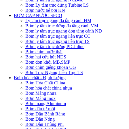
Bơm Ly tâm trục đứng Turbine LS
Bơm nước bể bơi KN
BƠM CẤP NƯỚC SPCO
Ly tâm trục ngang đa tầng cánh HM
Bơm ly tâm trục đứng đa tầng cánh VM
Bơm ly tâm trục ngang đơn tầng cánh ND
Bơm ly tâm trục ngang liền trục CC
Bơm ly tâm trục ngang liền trục TS
Bơm ly tâm trục đứng PD-Inline
Bơm chìm nước thải
Bơm hai cửa hút NDS
Bơm đơn khối MB,SMP
Bơm chìm giếng khoan UG
Bơm Trục Ngang Liền Trục TS
Bơm hóa chất - Định Lượng
Bơm Hóa Chất China
Bơm hóa chất china nhựa
Bơm Màng nhựa
Bơm Màng Inox
Bơm màng Aluminum
Bơm dầu tự mồi
Bơm Dầu Bánh Răng
Bơm Dầu Nóng
Bơm Dầu Thùng Phi