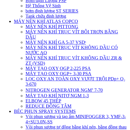
Bơm định Lượng PSP
Hệ Thống Vệ Sinh
bơm định lượng ST SERIES
Tank chứa đinh lượng
MÁY NÉN KHÍ ATLAS COPCO
MÁY NÉN KHÍ PITTONG
MÁY NÉN KHÍ TRỤC VÍT BÔI TRƠN BẰNG
DẦU
MÁY NÉN KHÍ GA 5-37 VSDˢ
MÁY NÉN KHÍ TRỤC VÍT KHÔNG DẦU CÓ
NƯỚC AQ
MÁY NÉN KHÍ TRỤC VÍT KHÔNG DẦU ZR &
ZT (VSD)
MÁY TẠO OXY OGP 2-225 PSA
MÁY TẠO OXY OGP+ 3-30 PSA
LỌC OXY AN TOÀN OXY VƯỢT TRỘI PDp+ O₂
3-670
NITROGEN GENERATOR NGM⁺ 7-70
MÁY TẠO KHÍ NITƠ NGM 1-3
ELBOW 45 THÉP
REDUCE ĐỒNG TÂM
BÉC PHUN SPRAY SYSTEMS
Vòi phun sương và tạo ẩm MINIFOGGER 3, YMF-3-
4+SU3.0N-SS
Vòi phun sương tự động bằng khí nén, bằng đồng thau