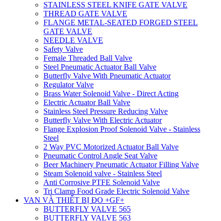
STAINLESS STEEL KNIFE GATE VALVE
THREAD GATE VALVE
FLANGE METAL-SEATED FORGED STEEL
GATE VALVE
NEEDLE VALVE
Safety Valve
Female Threaded Ball Valve
Steel Pneumatic Actuator Ball Valve
Butterfly Valve With Pneumatic Actuator
Regulator Valve
Brass Water Solenoid Valve - Direct Acting
Electric Actuator Ball Valve
Stainless Steel Pressure Reducing Valve
Butterfly Valve With Electric Actuator
Flange Explosion Proof Solenoid Valve - Stainless
Steel
2 Way PVC Motorized Actuator Ball Valve
Pneumatic Control Angle Seat Valve
Beer Machinery Pneumatic Actuator Filling Valve
Steam Solenoid valve - Stainless Steel
Anti Corrosive PTFE Solenoid Valve
Tri Clamp Food Grade Electric Solenoid Valve
VAN VÀ THIẾT BỊ ĐO +GF+
BUTTERFLY VALVE 565
BUTTERFLY VALVE 563