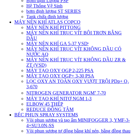
Bơm định Lượng PSP
Hệ Thống Vệ Sinh
bơm định lượng ST SERIES
Tank chứa đinh lượng
MÁY NÉN KHÍ ATLAS COPCO
MÁY NÉN KHÍ PITTONG
MÁY NÉN KHÍ TRỤC VÍT BÔI TRƠN BẰNG
DẦU
MÁY NÉN KHÍ GA 5-37 VSDˢ
MÁY NÉN KHÍ TRỤC VÍT KHÔNG DẦU CÓ
NƯỚC AQ
MÁY NÉN KHÍ TRỤC VÍT KHÔNG DẦU ZR &
ZT (VSD)
MÁY TẠO OXY OGP 2-225 PSA
MÁY TẠO OXY OGP+ 3-30 PSA
LỌC OXY AN TOÀN OXY VƯỢT TRỘI PDp+ O₂
3-670
NITROGEN GENERATOR NGM⁺ 7-70
MÁY TẠO KHÍ NITƠ NGM 1-3
ELBOW 45 THÉP
REDUCE ĐỒNG TÂM
BÉC PHUN SPRAY SYSTEMS
Vòi phun sương và tạo ẩm MINIFOGGER 3, YMF-3-
4+SU3.0N-SS
Vòi phun sương tự động bằng khí nén, bằng đồng thau