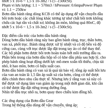
nhớt 5 x 10-6 ~ 1,5 x 10-3m2 / s (5 -1500cSt).
Phạm vi lưu lượng: 1.1 ~ 570m3 / hPressure: 0.6mpaPower Phạm
vi: 1.1 ~ 250kw
Bơm dầu bánh răng dòng KCB có thể áp dụng để vận chuyển dầu
bôi trơn hoặc các chất lỏng khác tương tự như chất bôi trơn không
chứa các hạt rắn và chất xơ, không ăn mòn, không quá 80oC, độ
nhớt 5 x 10-6 ~ 1,5 x 10-3m2 / s (5 -1500cSt).
Đặc điểm cấu trúc của bơm dầu bánh răng
Dòng bơm dầu bánh răng này bao gồm bánh răng, trục, thân bơm,
van xả, phốt trục. Bánh răng được xử lý nhiệt và có độ bền và độ
cứng cao, cùng với trục được lắp đặt trong tay áo có thể thay thế.
Các bộ phận bơm được bôi trơn hoàn toàn bởi môi trường đầu ra.
Phần bên trong của bơm dầu hộp số có khe dầu phía sau hợp lý, cho
phép bánh răng hoạt động dưới lực mô-men xoắn tối thiểu, chịu tải
nhỏ, ít hao mòn, bơm có hiệu suất cao.
Bơm dầu bánh răng có van xả là quá tải bảo vệ, tổng áp suất hồi lưu
của van an toàn là 1,5 lần áp suất xả của bơm, cũng có thể được
điều chỉnh theo nhu cầu thực tế. Nhưng lưu ý rằng van xả này có
thể được sử dụng làm van giảm áp trong một thời gian dài, khi cần
có thể được lắp đặt riêng trong đường ống.
Nhìn từ đầu trục nhô ra, bơm quay theo chiều kim đồng hồ.
Các ứng dụng của Bơm dầu Gear
Trong hệ thống dầu dùng để vận chuyển, tăng áp;