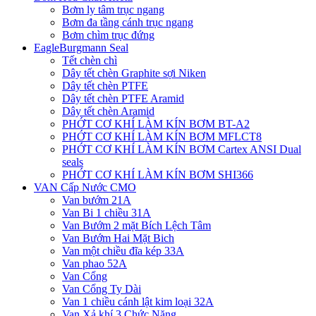
Bơm ly tâm trục ngang
Bơm đa tầng cánh trục ngang
Bơm chìm trục đứng
EagleBurgmann Seal
Tết chèn chì
Dây tết chèn Graphite sợi Niken
Dây tết chèn PTFE
Dây tết chèn PTFE Aramid
Dây tết chèn Aramid
PHỚT CƠ KHÍ LÀM KÍN BƠM BT-A2
PHỚT CƠ KHÍ LÀM KÍN BƠM MFLCT8
PHỚT CƠ KHÍ LÀM KÍN BƠM Cartex ANSI Dual
seals
PHỚT CƠ KHÍ LÀM KÍN BƠM SHI366
VAN Cấp Nước CMO
Van bướm 21A
Van Bi 1 chiều 31A
Van Bướm 2 mặt Bích Lệch Tâm
Van Bướm Hai Mặt Bich
Van một chiều đĩa kép 33A
Van phao 52A
Van Cổng
Van Cổng Ty Dài
Van 1 chiều cánh lật kim loại 32A
Van Xả khí 3 Chức Năng