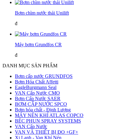
Bơm chìm nước thải Unilift
đ
Máy bơm Grundfos CR
đ
DANH MỤC SẢN PHẨM
Bơm cấp nước GRUNDFOS
Bơm Hóa Chất Affetti
EagleBurgmann Seal
VAN Cấp Nước CMO
Bơm Cấp Nước SAER
BƠM CẤP NƯỚC SPCO
Bơm hóa chất - Định Lượng
MÁY NÉN KHÍ ATLAS COPCO
BÉC PHUN SPRAY SYSTEMS
VAN Cấp Nước
VAN VÀ THIẾT BỊ ĐO +GF+
Xi Lanh - Van Khí Nén