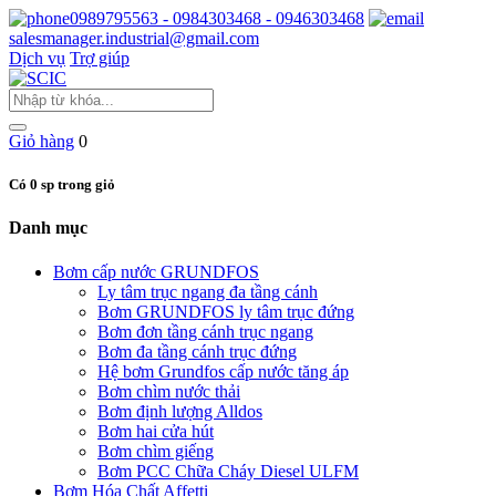
0989795563 - 0984303468 - 0946303468
salesmanager.industrial@gmail.com
Dịch vụ
Trợ giúp
Giỏ hàng
0
Có 0 sp trong giỏ
Danh mục
Bơm cấp nước GRUNDFOS
Ly tâm trục ngang đa tầng cánh
Bơm GRUNDFOS ly tâm trục đứng
Bơm đơn tầng cánh trục ngang
Bơm đa tầng cánh trục đứng
Hệ bơm Grundfos cấp nước tăng áp
Bơm chìm nước thải
Bơm định lượng Alldos
Bơm hai cửa hút
Bơm chìm giếng
Bơm PCC Chữa Cháy Diesel ULFM
Bơm Hóa Chất Affetti