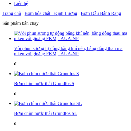
Liên hệ
Trang chủ
Bơm hóa chất - Định Lượng
Bơm Dầu Bánh Răng
Sản phẩm bán chạy
Vòi phun sương tự động bằng khí nén, bằng đồng thau mạ
niken với gioăng FKM, JAUA-NP
đ
Bơm chìm nước thải Grundfos S
đ
Bơm chìm nước thải Grundfos SL
đ