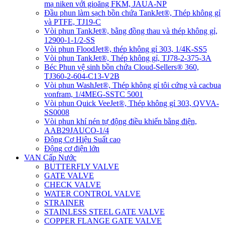
mạ niken với gioăng FKM, JAUA-NP
Đầu phun làm sạch bồn chứa TankJet®, Thép không gỉ
và PTFE, TJ19-C
Vòi phun TankJet®, bằng đồng thau và thép không gỉ,
12900-1-1/2-SS
Vòi phun FloodJet®, thép không gỉ 303, 1/4K-SS5
Vòi phun TankJet®, Thép không gỉ, TJ78-2-375-3A
Béc Phun vệ sinh bồn chứa Cloud-Sellers® 360,
TJ360-2-604-C13-V2B
Vòi phun WashJet®, Thép không gỉ tôi cứng và cacbua
vonfram, 1/4MEG-SSTC 5001
Vòi phun Quick VeeJet®, Thép không gỉ 303, QVVA-
SS0008
Vòi phun khí nén tự động điều khiển bằng điện,
AAB29JAUCO-1/4
Động Cơ Hiệu Suất cao
Động cơ điện lớn
VAN Cấp Nước
BUTTERFLY VALVE
GATE VALVE
CHECK VALVE
WATER CONTROL VALVE
STRAINER
STAINLESS STEEL GATE VALVE
COPPER FLANGE GATE VALVE