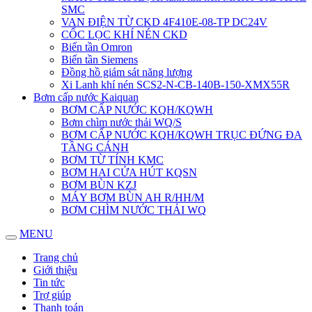
SMC
VAN ĐIỆN TỪ CKD 4F410E-08-TP DC24V
CỐC LỌC KHÍ NÉN CKD
Biến tần Omron
Biến tần Siemens
Đồng hồ giám sát năng lượng
Xi Lanh khí nén SCS2-N-CB-140B-150-XMX55R
Bơm cấp nước Kaiquan
BƠM CẤP NƯỚC KQH/KQWH
Bơm chìm nước thải WQ/S
BƠM CẤP NƯỚC KQH/KQWH TRỤC ĐỨNG ĐA
TẦNG CÁNH
BƠM TỪ TÍNH KMC
BƠM HAI CỬA HÚT KQSN
BƠM BÙN KZJ
MÁY BƠM BÙN AH R/HH/M
BƠM CHÌM NƯỚC THẢI WQ
MENU
Trang chủ
Giới thiệu
Tin tức
Trợ giúp
Thanh toán