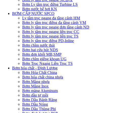
Bơm Ly tâm trục đứng Turbine LS
Bơm nước bể bơi KN
BƠM CẤP NƯỚC SPCO
Ly tâm trục ngang đa tầng cánh HM
Bơm ly tâm trục đứng đa tầng cánh VM
Bơm ly tâm trục ngang đơn tầng cánh ND
Bơm ly tâm trục ngang liền trục CC
Bơm ly tâm trục ngang liền trục TS
Bơm ly tâm trục đứng PD-Inline
Bơm chìm nước thải
Bơm hai cửa hút NDS
Bơm đơn khối MB,SMP
Bơm chìm giếng khoan UG
Bơm Trục Ngang Liền Trục TS
Bơm hóa chất - Định Lượng
Bơm Hóa Chất China
Bơm hóa chất china nhựa
Bơm Màng nhựa
Bơm Màng Inox
Bơm màng Aluminum
Bơm dầu tự mồi
Bơm Dầu Bánh Răng
Bơm Dầu Nóng
Bơm Dầu Thùng Phi