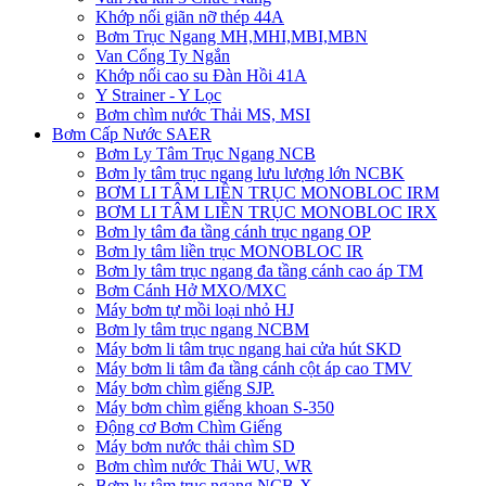
Khớp nối giãn nỡ thép 44A
Bơm Trục Ngang MH,MHI,MBI,MBN
Van Cổng Ty Ngắn
Khớp nối cao su Đàn Hồi 41A
Y Strainer - Y Lọc
Bơm chìm nước Thải MS, MSI
Bơm Cấp Nước SAER
Bơm Ly Tâm Trục Ngang NCB
Bơm ly tâm trục ngang lưu lượng lớn NCBK
BƠM LI TÂM LIỀN TRỤC MONOBLOC IRM
BƠM LI TÂM LIỀN TRỤC MONOBLOC IRX
Bơm ly tâm đa tầng cánh trục ngang OP
Bơm ly tâm liền trục MONOBLOC IR
Bơm ly tâm trục ngang đa tầng cánh cao áp TM
Bơm Cánh Hở MXO/MXC
Máy bơm tự mồi loại nhỏ HJ
Bơm ly tâm trục ngang NCBM
Máy bơm li tâm trục ngang hai cửa hút SKD
​Máy bơm li tâm đa tầng cánh cột áp cao TMV
Máy bơm chìm giếng SJP.
Máy bơm chìm giếng khoan S-350
Động cơ Bơm Chìm Giếng
​Máy bơm nước thải chìm SD
Bơm chìm nước Thải WU, WR
Bơm ly tâm trục ngang NCB-X