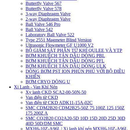
Butterfly Valve 567
Butterfly Valve 578
3-way Diaphragm Valve
2-way Diaphragm Valve
Ball Valve 546 Pro
Ball Valve 542
Laboratory Ball Valve 522
Type 2551 Magmeter Blind Version
Ultrasonic Flowmeter GF U1000 V2
BỘ GIÁM SÁT PHÂN TỬ KHÍ QULEE VÀ YTP
BƠM KHUẾCH TÁN DẦU DÒNG PBL
BƠM KHUẾCH TÁN DẦU DÒNG PFL
BƠM KHUẾCH TÁN DẦU DÒNG ULK
DÒNG BƠM PST ION PHÚN PHỦ VỚI BỘ ĐIỀU
KHIỂN
BƠM CRYO DÒNG U
Xi Lanh - Van Khí Nén
Xy lanh CKD SCA2-00-50N-50
Van điện từ CKD
Van điện từ CKD ADK11-15A-02C
SMC CDM2B20 CDM2B25-50Z 75 100Z 125 150Z
175 200Z A
SMC CQ2B20 CQ2A20-5D 10D 15D 20D 25D 30D
40D 50D/DM SMC
MXH6-10Z-A96L | Xi lanh khí nén MXH6-10Z-A96L