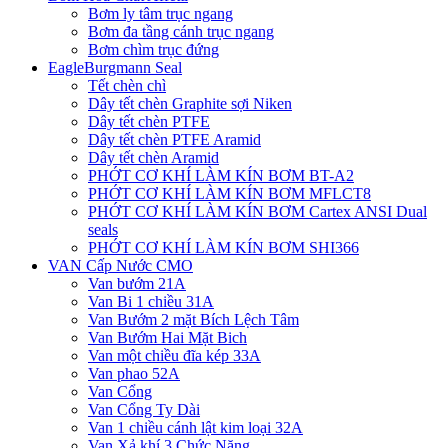
Bơm ly tâm trục ngang
Bơm đa tầng cánh trục ngang
Bơm chìm trục đứng
EagleBurgmann Seal
Tết chèn chì
Dây tết chèn Graphite sợi Niken
Dây tết chèn PTFE
Dây tết chèn PTFE Aramid
Dây tết chèn Aramid
PHỚT CƠ KHÍ LÀM KÍN BƠM BT-A2
PHỚT CƠ KHÍ LÀM KÍN BƠM MFLCT8
PHỚT CƠ KHÍ LÀM KÍN BƠM Cartex ANSI Dual
seals
PHỚT CƠ KHÍ LÀM KÍN BƠM SHI366
VAN Cấp Nước CMO
Van bướm 21A
Van Bi 1 chiều 31A
Van Bướm 2 mặt Bích Lệch Tâm
Van Bướm Hai Mặt Bich
Van một chiều đĩa kép 33A
Van phao 52A
Van Cổng
Van Cổng Ty Dài
Van 1 chiều cánh lật kim loại 32A
Van Xả khí 3 Chức Năng