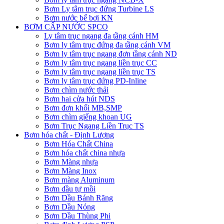
Bơm Ly tâm trục đứng Turbine LS
Bơm nước bể bơi KN
BƠM CẤP NƯỚC SPCO
Ly tâm trục ngang đa tầng cánh HM
Bơm ly tâm trục đứng đa tầng cánh VM
Bơm ly tâm trục ngang đơn tầng cánh ND
Bơm ly tâm trục ngang liền trục CC
Bơm ly tâm trục ngang liền trục TS
Bơm ly tâm trục đứng PD-Inline
Bơm chìm nước thải
Bơm hai cửa hút NDS
Bơm đơn khối MB,SMP
Bơm chìm giếng khoan UG
Bơm Trục Ngang Liền Trục TS
Bơm hóa chất - Định Lượng
Bơm Hóa Chất China
Bơm hóa chất china nhựa
Bơm Màng nhựa
Bơm Màng Inox
Bơm màng Aluminum
Bơm dầu tự mồi
Bơm Dầu Bánh Răng
Bơm Dầu Nóng
Bơm Dầu Thùng Phi