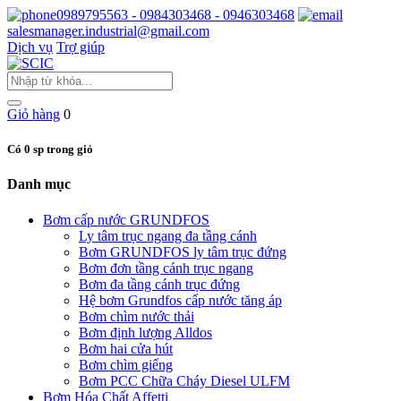
0989795563 - 0984303468 - 0946303468
salesmanager.industrial@gmail.com
Dịch vụ
Trợ giúp
Giỏ hàng
0
Có 0 sp trong giỏ
Danh mục
Bơm cấp nước GRUNDFOS
Ly tâm trục ngang đa tầng cánh
Bơm GRUNDFOS ly tâm trục đứng
Bơm đơn tầng cánh trục ngang
Bơm đa tầng cánh trục đứng
Hệ bơm Grundfos cấp nước tăng áp
Bơm chìm nước thải
Bơm định lượng Alldos
Bơm hai cửa hút
Bơm chìm giếng
Bơm PCC Chữa Cháy Diesel ULFM
Bơm Hóa Chất Affetti