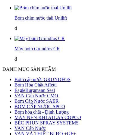
Bơm chìm nước thải Unilift
đ
Máy bơm Grundfos CR
đ
DANH MỤC SẢN PHẨM
Bơm cấp nước GRUNDFOS
Bơm Hóa Chất Affetti
EagleBurgmann Seal
VAN Cấp Nước CMO
Bơm Cấp Nước SAER
BƠM CẤP NƯỚC SPCO
Bơm hóa chất - Định Lượng
MÁY NÉN KHÍ ATLAS COPCO
BÉC PHUN SPRAY SYSTEMS
VAN Cấp Nước
VAN VÀ THIẾT BỊ ĐO +GF+