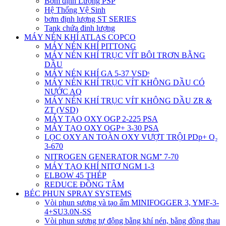
Bơm định Lượng PSP
Hệ Thống Vệ Sinh
bơm định lượng ST SERIES
Tank chứa đinh lượng
MÁY NÉN KHÍ ATLAS COPCO
MÁY NÉN KHÍ PITTONG
MÁY NÉN KHÍ TRỤC VÍT BÔI TRƠN BẰNG
DẦU
MÁY NÉN KHÍ GA 5-37 VSDˢ
MÁY NÉN KHÍ TRỤC VÍT KHÔNG DẦU CÓ
NƯỚC AQ
MÁY NÉN KHÍ TRỤC VÍT KHÔNG DẦU ZR &
ZT (VSD)
MÁY TẠO OXY OGP 2-225 PSA
MÁY TẠO OXY OGP+ 3-30 PSA
LỌC OXY AN TOÀN OXY VƯỢT TRỘI PDp+ O₂
3-670
NITROGEN GENERATOR NGM⁺ 7-70
MÁY TẠO KHÍ NITƠ NGM 1-3
ELBOW 45 THÉP
REDUCE ĐỒNG TÂM
BÉC PHUN SPRAY SYSTEMS
Vòi phun sương và tạo ẩm MINIFOGGER 3, YMF-3-
4+SU3.0N-SS
Vòi phun sương tự động bằng khí nén, bằng đồng thau