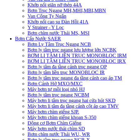
Khớp nối giãn nỡ thép 44A
Bơm Trục Ngang MH,MHI,MBI,MBN
Van Cổng Ty Ngắn
Khớp nối cao su Đàn Hồi 41A
Y Strainer - Y Lọc
Bơm chìm nước Thải MS, MSI
Bơm Cấp Nước SAER
Bơm Ly Tâm Trục Ngang NCB
Bơm ly tâm trục ngang lưu lượng lớn NCBK
BƠM LI TÂM LIỀN TRỤC MONOBLOC IRM
BƠM LI TÂM LIỀN TRỤC MONOBLOC IRX
Bơm ly tâm đa tầng cánh trục ngang OP
Bơm ly tâm liền trục MONOBLOC IR
Bơm ly tâm trục ngang đa tầng cánh cao áp TM
Bơm Cánh Hở MXO/MXC
Máy bơm tự mồi loại nhỏ HJ
Bơm ly tâm trục ngang NCBM
Máy bơm li tâm trục ngang hai cửa hút SKD
​Máy bơm li tâm đa tầng cánh cột áp cao TMV
Máy bơm chìm giếng SJP.
Máy bơm chìm giếng khoan S-350
Động cơ Bơm Chìm Giếng
​Máy bơm nước thải chìm SD
Bơm chìm nước Thải WU, WR
Bơm ly tâm trục ngang NCB-X