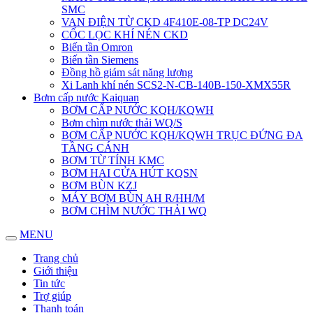
SMC
VAN ĐIỆN TỪ CKD 4F410E-08-TP DC24V
CỐC LỌC KHÍ NÉN CKD
Biến tần Omron
Biến tần Siemens
Đồng hồ giám sát năng lượng
Xi Lanh khí nén SCS2-N-CB-140B-150-XMX55R
Bơm cấp nước Kaiquan
BƠM CẤP NƯỚC KQH/KQWH
Bơm chìm nước thải WQ/S
BƠM CẤP NƯỚC KQH/KQWH TRỤC ĐỨNG ĐA
TẦNG CÁNH
BƠM TỪ TÍNH KMC
BƠM HAI CỬA HÚT KQSN
BƠM BÙN KZJ
MÁY BƠM BÙN AH R/HH/M
BƠM CHÌM NƯỚC THẢI WQ
MENU
Trang chủ
Giới thiệu
Tin tức
Trợ giúp
Thanh toán