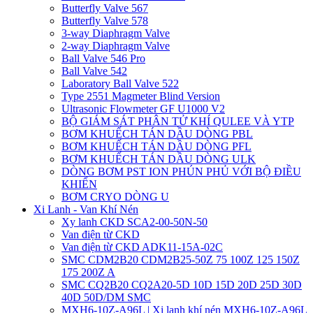
Butterfly Valve 567
Butterfly Valve 578
3-way Diaphragm Valve
2-way Diaphragm Valve
Ball Valve 546 Pro
Ball Valve 542
Laboratory Ball Valve 522
Type 2551 Magmeter Blind Version
Ultrasonic Flowmeter GF U1000 V2
BỘ GIÁM SÁT PHÂN TỬ KHÍ QULEE VÀ YTP
BƠM KHUẾCH TÁN DẦU DÒNG PBL
BƠM KHUẾCH TÁN DẦU DÒNG PFL
BƠM KHUẾCH TÁN DẦU DÒNG ULK
DÒNG BƠM PST ION PHÚN PHỦ VỚI BỘ ĐIỀU
KHIỂN
BƠM CRYO DÒNG U
Xi Lanh - Van Khí Nén
Xy lanh CKD SCA2-00-50N-50
Van điện từ CKD
Van điện từ CKD ADK11-15A-02C
SMC CDM2B20 CDM2B25-50Z 75 100Z 125 150Z
175 200Z A
SMC CQ2B20 CQ2A20-5D 10D 15D 20D 25D 30D
40D 50D/DM SMC
MXH6-10Z-A96L | Xi lanh khí nén MXH6-10Z-A96L