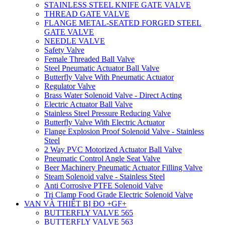
STAINLESS STEEL KNIFE GATE VALVE
THREAD GATE VALVE
FLANGE METAL-SEATED FORGED STEEL
GATE VALVE
NEEDLE VALVE
Safety Valve
Female Threaded Ball Valve
Steel Pneumatic Actuator Ball Valve
Butterfly Valve With Pneumatic Actuator
Regulator Valve
Brass Water Solenoid Valve - Direct Acting
Electric Actuator Ball Valve
Stainless Steel Pressure Reducing Valve
Butterfly Valve With Electric Actuator
Flange Explosion Proof Solenoid Valve - Stainless
Steel
2 Way PVC Motorized Actuator Ball Valve
Pneumatic Control Angle Seat Valve
Beer Machinery Pneumatic Actuator Filling Valve
Steam Solenoid valve - Stainless Steel
Anti Corrosive PTFE Solenoid Valve
Tri Clamp Food Grade Electric Solenoid Valve
VAN VÀ THIẾT BỊ ĐO +GF+
BUTTERFLY VALVE 565
BUTTERFLY VALVE 563