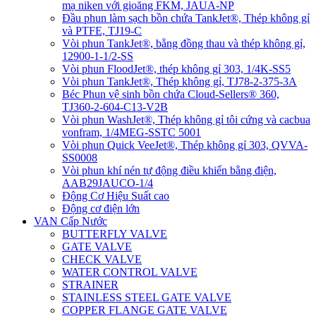
mạ niken với gioăng FKM, JAUA-NP
Đầu phun làm sạch bồn chứa TankJet®, Thép không gỉ
và PTFE, TJ19-C
Vòi phun TankJet®, bằng đồng thau và thép không gỉ,
12900-1-1/2-SS
Vòi phun FloodJet®, thép không gỉ 303, 1/4K-SS5
Vòi phun TankJet®, Thép không gỉ, TJ78-2-375-3A
Béc Phun vệ sinh bồn chứa Cloud-Sellers® 360,
TJ360-2-604-C13-V2B
Vòi phun WashJet®, Thép không gỉ tôi cứng và cacbua
vonfram, 1/4MEG-SSTC 5001
Vòi phun Quick VeeJet®, Thép không gỉ 303, QVVA-
SS0008
Vòi phun khí nén tự động điều khiển bằng điện,
AAB29JAUCO-1/4
Động Cơ Hiệu Suất cao
Động cơ điện lớn
VAN Cấp Nước
BUTTERFLY VALVE
GATE VALVE
CHECK VALVE
WATER CONTROL VALVE
STRAINER
STAINLESS STEEL GATE VALVE
COPPER FLANGE GATE VALVE