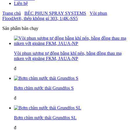
Liên hệ
Trang chủ
BÉC PHUN SPRAY SYSTEMS
Vòi phun
FloodJet®, thép không gỉ 303, 1/4K-SS5
Sản phẩm bán chạy
Vòi phun sương tự động bằng khí nén, bằng đồng thau mạ
niken với gioăng FKM, JAUA-NP
đ
Bơm chìm nước thải Grundfos S
đ
Bơm chìm nước thải Grundfos SL
đ