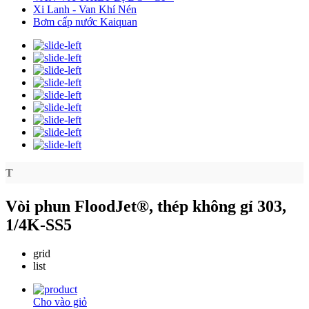
Xi Lanh - Van Khí Nén
Bơm cấp nước Kaiquan
T
Vòi phun FloodJet®, thép không gỉ 303,
1/4K-SS5
grid
list
Cho vào giỏ