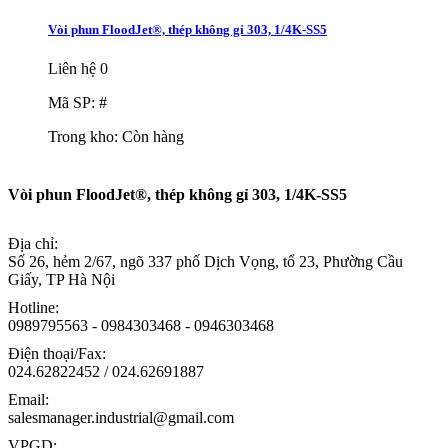
Vòi phun FloodJet®, thép không gỉ 303, 1/4K-SS5
Liên hệ
0
Mã SP: #
Trong kho:
Còn hàng
Vòi phun FloodJet®, thép không gỉ 303, 1/4K-SS5
Địa chỉ:
Số 26, hẻm 2/67, ngõ 337 phố Dịch Vọng, tổ 23, Phường Cầu
Giấy, TP Hà Nội
Hotline:
0989795563 - 0984303468 - 0946303468
Điện thoại/Fax:
024.62822452 / 024.62691887
Email:
salesmanager.industrial@gmail.com
VPGD: