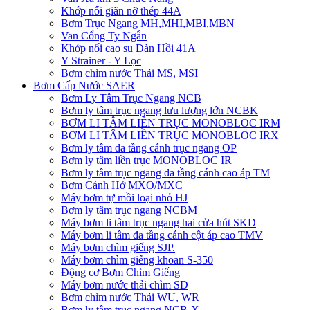
Khớp nối giãn nỡ thép 44A
Bơm Trục Ngang MH,MHI,MBI,MBN
Van Cổng Ty Ngắn
Khớp nối cao su Đàn Hồi 41A
Y Strainer - Y Lọc
Bơm chìm nước Thải MS, MSI
Bơm Cấp Nước SAER
Bơm Ly Tâm Trục Ngang NCB
Bơm ly tâm trục ngang lưu lượng lớn NCBK
BƠM LI TÂM LIỀN TRỤC MONOBLOC IRM
BƠM LI TÂM LIỀN TRỤC MONOBLOC IRX
Bơm ly tâm đa tầng cánh trục ngang OP
Bơm ly tâm liền trục MONOBLOC IR
Bơm ly tâm trục ngang đa tầng cánh cao áp TM
Bơm Cánh Hở MXO/MXC
Máy bơm tự mồi loại nhỏ HJ
Bơm ly tâm trục ngang NCBM
Máy bơm li tâm trục ngang hai cửa hút SKD
​Máy bơm li tâm đa tầng cánh cột áp cao TMV
Máy bơm chìm giếng SJP.
Máy bơm chìm giếng khoan S-350
Động cơ Bơm Chìm Giếng
​Máy bơm nước thải chìm SD
Bơm chìm nước Thải WU, WR
Bơm ly tâm trục ngang NCB-X