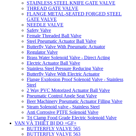
STAINLESS STEEL KNIFE GATE VALVE
THREAD GATE VALVE
FLANGE METAL-SEATED FORGED STEEL
GATE VALVE
NEEDLE VALVE
Safety Valve
Female Threaded Ball Valve
Steel Pneumatic Actuator Ball Valve
Butterfly Valve With Pneumatic Actuator
Regulator Valve
Brass Water Solenoid Valve - Direct Acting
Electric Actuator Ball Valve
Stainless Steel Pressure Reducing Valve
Butterfly Valve With Electric Actuator
Flange Explosion Proof Solenoid Valve - Stainless
Steel
2 Way PVC Motorized Actuator Ball Valve
Pneumatic Control Angle Seat Valve
Beer Machinery Pneumatic Actuator Filling Valve
Steam Solenoid valve - Stainless Steel
Anti Corrosive PTFE Solenoid Valve
Tri Clamp Food Grade Electric Solenoid Valve
VAN VÀ THIẾT BỊ ĐO +GF+
BUTTERFLY VALVE 565
BUTTERFLY VALVE 563