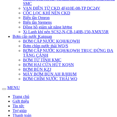
SMC
VAN ĐIỆN TỪ CKD 4F410E-08-TP DC24V
CỐC LỌC KHÍ NÉN CKD
Biến tần Omron
Biến tần Siemens
Đồng hồ giám sát năng lượng
Xi Lanh khí nén SCS2-N-CB-140B-150-XMX55R
Bơm cấp nước Kaiquan
BƠM CẤP NƯỚC KQH/KQWH
Bơm chìm nước thải WQ/S
BƠM CẤP NƯỚC KQH/KQWH TRỤC ĐỨNG ĐA
TẦNG CÁNH
BƠM TỪ TÍNH KMC
BƠM HAI CỬA HÚT KQSN
BƠM BÙN KZJ
MÁY BƠM BÙN AH R/HH/M
BƠM CHÌM NƯỚC THẢI WQ
MENU
Trang chủ
Giới thiệu
Tin tức
Trợ giúp
Thanh toán