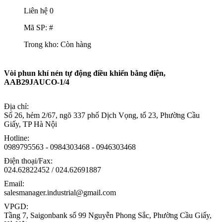
Liên hệ
0
Mã SP: #
Trong kho:
Còn hàng
Vòi phun khí nén tự động điều khiển bằng điện,
AAB29JAUCO-1/4
Địa chỉ:
Số 26, hẻm 2/67, ngõ 337 phố Dịch Vọng, tổ 23, Phường Cầu
Giấy, TP Hà Nội
Hotline:
0989795563 - 0984303468 - 0946303468
Điện thoại/Fax:
024.62822452 / 024.62691887
Email:
salesmanager.industrial@gmail.com
VPGD:
Tầng 7, Saigonbank số 99 Nguyễn Phong Sắc, Phường Cầu Giấy,