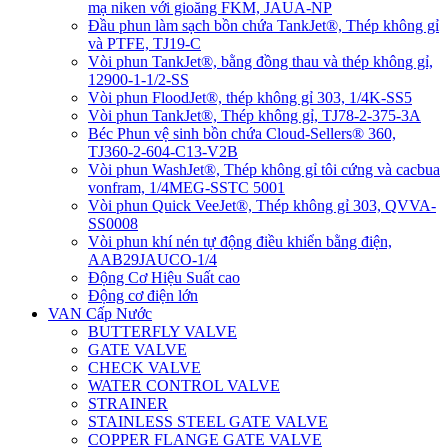
mạ niken với gioăng FKM, JAUA-NP
Đầu phun làm sạch bồn chứa TankJet®, Thép không gỉ
và PTFE, TJ19-C
Vòi phun TankJet®, bằng đồng thau và thép không gỉ,
12900-1-1/2-SS
Vòi phun FloodJet®, thép không gỉ 303, 1/4K-SS5
Vòi phun TankJet®, Thép không gỉ, TJ78-2-375-3A
Béc Phun vệ sinh bồn chứa Cloud-Sellers® 360,
TJ360-2-604-C13-V2B
Vòi phun WashJet®, Thép không gỉ tôi cứng và cacbua
vonfram, 1/4MEG-SSTC 5001
Vòi phun Quick VeeJet®, Thép không gỉ 303, QVVA-
SS0008
Vòi phun khí nén tự động điều khiển bằng điện,
AAB29JAUCO-1/4
Động Cơ Hiệu Suất cao
Động cơ điện lớn
VAN Cấp Nước
BUTTERFLY VALVE
GATE VALVE
CHECK VALVE
WATER CONTROL VALVE
STRAINER
STAINLESS STEEL GATE VALVE
COPPER FLANGE GATE VALVE