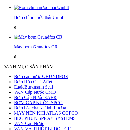
Bơm chìm nước thải Unilift
đ
Máy bơm Grundfos CR
đ
DANH MỤC SẢN PHẨM
Bơm cấp nước GRUNDFOS
Bơm Hóa Chất Affetti
EagleBurgmann Seal
VAN Cấp Nước CMO
Bơm Cấp Nước SAER
BƠM CẤP NƯỚC SPCO
Bơm hóa chất - Định Lượng
MÁY NÉN KHÍ ATLAS COPCO
BÉC PHUN SPRAY SYSTEMS
VAN Cấp Nước
VAN VÀ THIẾT BỊ ĐO +GF+