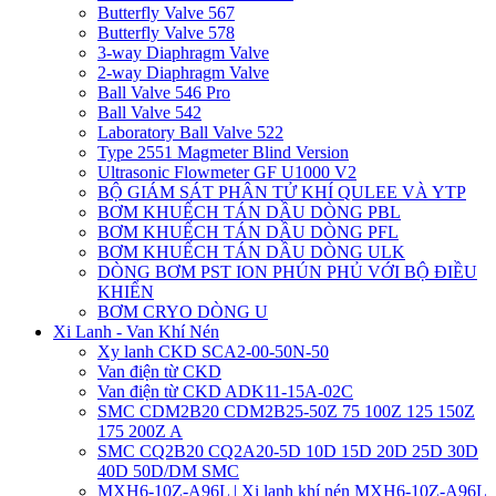
Butterfly Valve 567
Butterfly Valve 578
3-way Diaphragm Valve
2-way Diaphragm Valve
Ball Valve 546 Pro
Ball Valve 542
Laboratory Ball Valve 522
Type 2551 Magmeter Blind Version
Ultrasonic Flowmeter GF U1000 V2
BỘ GIÁM SÁT PHÂN TỬ KHÍ QULEE VÀ YTP
BƠM KHUẾCH TÁN DẦU DÒNG PBL
BƠM KHUẾCH TÁN DẦU DÒNG PFL
BƠM KHUẾCH TÁN DẦU DÒNG ULK
DÒNG BƠM PST ION PHÚN PHỦ VỚI BỘ ĐIỀU
KHIỂN
BƠM CRYO DÒNG U
Xi Lanh - Van Khí Nén
Xy lanh CKD SCA2-00-50N-50
Van điện từ CKD
Van điện từ CKD ADK11-15A-02C
SMC CDM2B20 CDM2B25-50Z 75 100Z 125 150Z
175 200Z A
SMC CQ2B20 CQ2A20-5D 10D 15D 20D 25D 30D
40D 50D/DM SMC
MXH6-10Z-A96L | Xi lanh khí nén MXH6-10Z-A96L