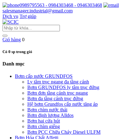
0989795563 - 0984303468 - 0946303468
salesmanager.industrial@gmail.com
Dịch vụ
Trợ giúp
Giỏ hàng
0
Có 0 sp trong giỏ
Danh mục
Bơm cấp nước GRUNDFOS
Ly tâm trục ngang đa tầng cánh
Bơm GRUNDFOS ly tâm trục đứng
Bơm đơn tầng cánh trục ngang
Bơm đa tầng cánh trục đứng
Hệ bơm Grundfos cấp nước tăng áp
Bơm chìm nước thải
Bơm định lượng Alldos
Bơm hai cửa hút
Bơm chìm giếng
Bơm PCC Chữa Cháy Diesel ULFM
Bơm Hóa Chất Affetti