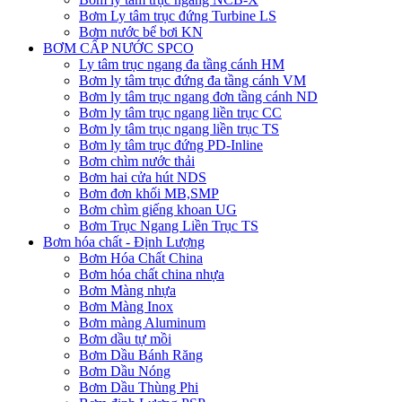
Bơm Ly tâm trục đứng Turbine LS
Bơm nước bể bơi KN
BƠM CẤP NƯỚC SPCO
Ly tâm trục ngang đa tầng cánh HM
Bơm ly tâm trục đứng đa tầng cánh VM
Bơm ly tâm trục ngang đơn tầng cánh ND
Bơm ly tâm trục ngang liền trục CC
Bơm ly tâm trục ngang liền trục TS
Bơm ly tâm trục đứng PD-Inline
Bơm chìm nước thải
Bơm hai cửa hút NDS
Bơm đơn khối MB,SMP
Bơm chìm giếng khoan UG
Bơm Trục Ngang Liền Trục TS
Bơm hóa chất - Định Lượng
Bơm Hóa Chất China
Bơm hóa chất china nhựa
Bơm Màng nhựa
Bơm Màng Inox
Bơm màng Aluminum
Bơm dầu tự mồi
Bơm Dầu Bánh Răng
Bơm Dầu Nóng
Bơm Dầu Thùng Phi