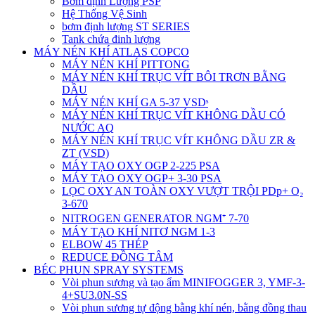
Bơm định Lượng PSP
Hệ Thống Vệ Sinh
bơm định lượng ST SERIES
Tank chứa đinh lượng
MÁY NÉN KHÍ ATLAS COPCO
MÁY NÉN KHÍ PITTONG
MÁY NÉN KHÍ TRỤC VÍT BÔI TRƠN BẰNG
DẦU
MÁY NÉN KHÍ GA 5-37 VSDˢ
MÁY NÉN KHÍ TRỤC VÍT KHÔNG DẦU CÓ
NƯỚC AQ
MÁY NÉN KHÍ TRỤC VÍT KHÔNG DẦU ZR &
ZT (VSD)
MÁY TẠO OXY OGP 2-225 PSA
MÁY TẠO OXY OGP+ 3-30 PSA
LỌC OXY AN TOÀN OXY VƯỢT TRỘI PDp+ O₂
3-670
NITROGEN GENERATOR NGM⁺ 7-70
MÁY TẠO KHÍ NITƠ NGM 1-3
ELBOW 45 THÉP
REDUCE ĐỒNG TÂM
BÉC PHUN SPRAY SYSTEMS
Vòi phun sương và tạo ẩm MINIFOGGER 3, YMF-3-
4+SU3.0N-SS
Vòi phun sương tự động bằng khí nén, bằng đồng thau