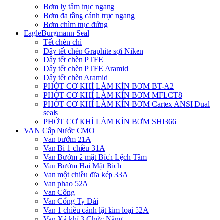
Bơm ly tâm trục ngang
Bơm đa tầng cánh trục ngang
Bơm chìm trục đứng
EagleBurgmann Seal
Tết chèn chì
Dây tết chèn Graphite sợi Niken
Dây tết chèn PTFE
Dây tết chèn PTFE Aramid
Dây tết chèn Aramid
PHỚT CƠ KHÍ LÀM KÍN BƠM BT-A2
PHỚT CƠ KHÍ LÀM KÍN BƠM MFLCT8
PHỚT CƠ KHÍ LÀM KÍN BƠM Cartex ANSI Dual
seals
PHỚT CƠ KHÍ LÀM KÍN BƠM SHI366
VAN Cấp Nước CMO
Van bướm 21A
Van Bi 1 chiều 31A
Van Bướm 2 mặt Bích Lệch Tâm
Van Bướm Hai Mặt Bich
Van một chiều đĩa kép 33A
Van phao 52A
Van Cổng
Van Cổng Ty Dài
Van 1 chiều cánh lật kim loại 32A
Van Xả khí 3 Chức Năng