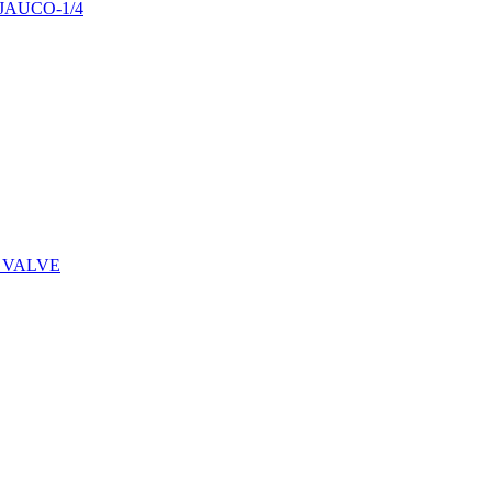
29JAUCO-1/4
 VALVE