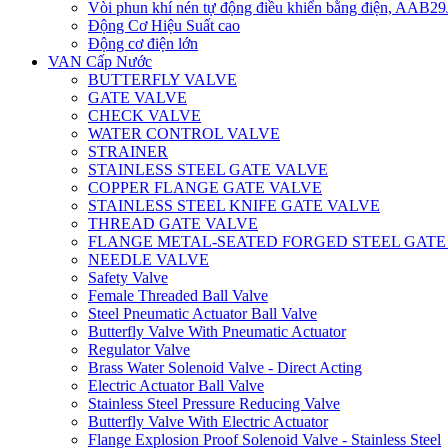
Vòi phun khí nén tự động điều khiển bằng điện, AAB
Động Cơ Hiệu Suất cao
Động cơ điện lớn
VAN Cấp Nước
BUTTERFLY VALVE
GATE VALVE
CHECK VALVE
WATER CONTROL VALVE
STRAINER
STAINLESS STEEL GATE VALVE
COPPER FLANGE GATE VALVE
STAINLESS STEEL KNIFE GATE VALVE
THREAD GATE VALVE
FLANGE METAL-SEATED FORGED STEEL GATE
NEEDLE VALVE
Safety Valve
Female Threaded Ball Valve
Steel Pneumatic Actuator Ball Valve
Butterfly Valve With Pneumatic Actuator
Regulator Valve
Brass Water Solenoid Valve - Direct Acting
Electric Actuator Ball Valve
Stainless Steel Pressure Reducing Valve
Butterfly Valve With Electric Actuator
Flange Explosion Proof Solenoid Valve - Stainless Steel