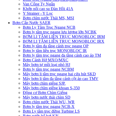
Van Cổng Ty Ngắn
Khớp nối cao su Đàn Hồi 41A
Y Strainer - Y Lọc
Bơm chìm nước Thải MS, MSI
Bơm Cấp Nước SAER
Bơm Ly Tâm Trục Ngang NCB
Bơm ly tâm trục ngang lưu lượng lớn NCBK
BƠM LI TÂM LIỀN TRỤC MONOBLOC IRM
BƠM LI TÂM LIỀN TRỤC MONOBLOC IRX
Bơm ly tâm đa tầng cánh trục ngang OP
Bơm ly tâm liền trục MONOBLOC IR
Bơm ly tâm trục ngang đa tầng cánh cao áp TM
Bơm Cánh Hở MXO/MXC
Máy bơm tự mồi loại nhỏ HJ
Bơm ly tâm trục ngang NCBM
Máy bơm li tâm trục ngang hai cửa hút SKD
​Máy bơm li tâm đa tầng cánh cột áp cao TMV
Máy bơm chìm giếng SJP.
Máy bơm chìm giếng khoan S-350
Động cơ Bơm Chìm Giếng
​Máy bơm nước thải chìm SD
Bơm chìm nước Thải WU, WR
Bơm ly tâm trục ngang NCB-X
Bơm Ly tâm trục đứng Turbine LS
Bơm nước bể bơi KN