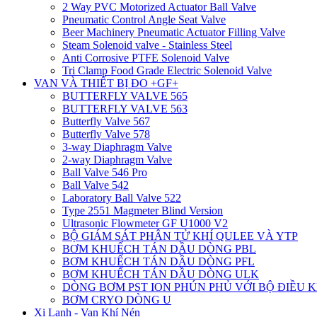
2 Way PVC Motorized Actuator Ball Valve
Pneumatic Control Angle Seat Valve
Beer Machinery Pneumatic Actuator Filling Valve
Steam Solenoid valve - Stainless Steel
Anti Corrosive PTFE Solenoid Valve
Tri Clamp Food Grade Electric Solenoid Valve
VAN VÀ THIẾT BỊ ĐO +GF+
BUTTERFLY VALVE 565
BUTTERFLY VALVE 563
Butterfly Valve 567
Butterfly Valve 578
3-way Diaphragm Valve
2-way Diaphragm Valve
Ball Valve 546 Pro
Ball Valve 542
Laboratory Ball Valve 522
Type 2551 Magmeter Blind Version
Ultrasonic Flowmeter GF U1000 V2
BỘ GIÁM SÁT PHÂN TỬ KHÍ QULEE VÀ YTP
BƠM KHUẾCH TÁN DẦU DÒNG PBL
BƠM KHUẾCH TÁN DẦU DÒNG PFL
BƠM KHUẾCH TÁN DẦU DÒNG ULK
DÒNG BƠM PST ION PHÚN PHỦ VỚI BỘ ĐIỀU 
BƠM CRYO DÒNG U
Xi Lanh - Van Khí Nén