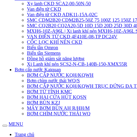
Xy lanh CKD SCA2-00-50N-50
Van điện từ CKD
Van điện từ CKD ADK11-15A-02C
SMC CDM2B20 CDM2B25-50Z 75 100Z 125 150Z 17
SMC CQ2B20 CQ2A20-5D 10D 15D 20D 25D 30D 
MXH6-10Z-A96L | Xi lanh khí nén MXH6-10Z-A96L
VAN ĐIỆN TỪ CKD 4F410E-08-TP DC24V
CỐC LỌC KHÍ NÉN CKD
Biến tần Omron
Biến tần Siemens
Đồng hồ giám sát năng lượng
Xi Lanh khí nén SCS2-N-CB-140B-150-XMX55R
Bơm cấp nước Kaiquan
BƠM CẤP NƯỚC KQH/KQWH
Bơm chìm nước thải WQ/S
BƠM CẤP NƯỚC KQH/KQWH TRỤC ĐỨNG ĐA 
BƠM TỪ TÍNH KMC
BƠM HAI CỬA HÚT KQSN
BƠM BÙN KZJ
MÁY BƠM BÙN AH R/HH/M
BƠM CHÌM NƯỚC THẢI WQ
MENU
Trang chủ