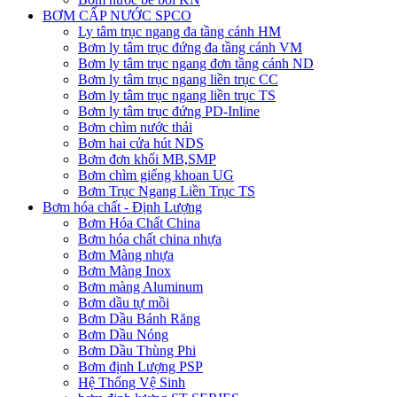
BƠM CẤP NƯỚC SPCO
Ly tâm trục ngang đa tầng cánh HM
Bơm ly tâm trục đứng đa tầng cánh VM
Bơm ly tâm trục ngang đơn tầng cánh ND
Bơm ly tâm trục ngang liền trục CC
Bơm ly tâm trục ngang liền trục TS
Bơm ly tâm trục đứng PD-Inline
Bơm chìm nước thải
Bơm hai cửa hút NDS
Bơm đơn khối MB,SMP
Bơm chìm giếng khoan UG
Bơm Trục Ngang Liền Trục TS
Bơm hóa chất - Định Lượng
Bơm Hóa Chất China
Bơm hóa chất china nhựa
Bơm Màng nhựa
Bơm Màng Inox
Bơm màng Aluminum
Bơm dầu tự mồi
Bơm Dầu Bánh Răng
Bơm Dầu Nóng
Bơm Dầu Thùng Phi
Bơm định Lượng PSP
Hệ Thống Vệ Sinh