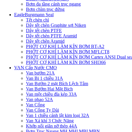
Bơm đa tầng cánh trục ngang
Bơm chìm trục đứng
EagleBurgmann Seal
Tết chèn chì
Dây tết chèn Graphite sợi Niken
Dây tết chèn PTFE
Dây tết chèn PTFE Aramid
Dây tết chèn Aramid
PHỚT CƠ KHÍ LÀM KÍN BƠM BT-A2
PHỚT CƠ KHÍ LÀM KÍN BƠM MFLCT8
PHỚT CƠ KHÍ LÀM KÍN BƠM Cartex ANSI Dual sea
PHỚT CƠ KHÍ LÀM KÍN BƠM SHI366
VAN Cấp Nước CMO
Van bướm 21A
Van Bi 1 chiều 31A
Van Bướm 2 mặt Bích Lệch Tâm
Van Bướm Hai Mặt Bich
Van một chiều đĩa kép 33A
Van phao 52A
Van Cổng
Van Cổng Ty Dài
Van 1 chiều cánh lật kim loại 32A
Van Xả khí 3 Chức Năng
Khớp nối giãn nỡ thép 44A
Bơm Trục Ngang MH,MHI,MBI,MBN