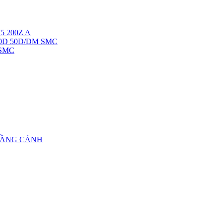
5 200Z A
40D 50D/DM SMC
 SMC
TẦNG CÁNH