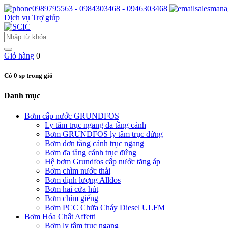
0989795563 - 0984303468 - 0946303468
salesmana
Dịch vụ
Trợ giúp
Giỏ hàng
0
Có 0 sp trong giỏ
Danh mục
Bơm cấp nước GRUNDFOS
Ly tâm trục ngang đa tầng cánh
Bơm GRUNDFOS ly tâm trục đứng
Bơm đơn tầng cánh trục ngang
Bơm đa tầng cánh trục đứng
Hệ bơm Grundfos cấp nước tăng áp
Bơm chìm nước thải
Bơm định lượng Alldos
Bơm hai cửa hút
Bơm chìm giếng
Bơm PCC Chữa Cháy Diesel ULFM
Bơm Hóa Chất Affetti
Bơm ly tâm trục ngang