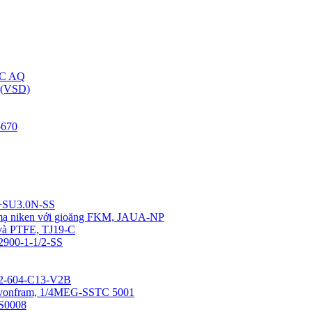
C AQ
(VSD)
670
4+SU3.0N-SS
u mạ niken với gioăng FKM, JAUA-NP
 và PTFE, TJ19-C
12900-1-1/2-SS
0-2-604-C13-V2B
a vonfram, 1/4MEG-SSTC 5001
SS0008