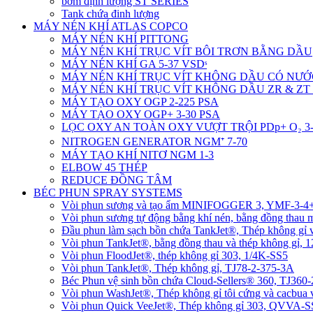
bơm định lượng ST SERIES
Tank chứa đinh lượng
MÁY NÉN KHÍ ATLAS COPCO
MÁY NÉN KHÍ PITTONG
MÁY NÉN KHÍ TRỤC VÍT BÔI TRƠN BẰNG DẦU
MÁY NÉN KHÍ GA 5-37 VSDˢ
MÁY NÉN KHÍ TRỤC VÍT KHÔNG DẦU CÓ NƯỚ
MÁY NÉN KHÍ TRỤC VÍT KHÔNG DẦU ZR & ZT 
MÁY TẠO OXY OGP 2-225 PSA
MÁY TẠO OXY OGP+ 3-30 PSA
LỌC OXY AN TOÀN OXY VƯỢT TRỘI PDp+ O₂ 3-
NITROGEN GENERATOR NGM⁺ 7-70
MÁY TẠO KHÍ NITƠ NGM 1-3
ELBOW 45 THÉP
REDUCE ĐỒNG TÂM
BÉC PHUN SPRAY SYSTEMS
Vòi phun sương và tạo ẩm MINIFOGGER 3, YMF-3-
Vòi phun sương tự động bằng khí nén, bằng đồng tha
Đầu phun làm sạch bồn chứa TankJet®, Thép không gỉ
Vòi phun TankJet®, bằng đồng thau và thép không gỉ, 
Vòi phun FloodJet®, thép không gỉ 303, 1/4K-SS5
Vòi phun TankJet®, Thép không gỉ, TJ78-2-375-3A
Béc Phun vệ sinh bồn chứa Cloud-Sellers® 360, TJ36
Vòi phun WashJet®, Thép không gỉ tôi cứng và cacbu
Vòi phun Quick VeeJet®, Thép không gỉ 303, QVVA-