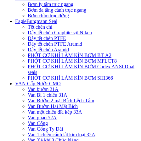
Bơm ly tâm trục ngang
Bơm đa tầng cánh trục ngang
Bơm chìm trục đứng
EagleBurgmann Seal
Tết chèn chì
Dây tết chèn Graphite sợi Niken
Dây tết chèn PTFE
Dây tết chèn PTFE Aramid
Dây tết chèn Aramid
PHỚT CƠ KHÍ LÀM KÍN BƠM BT-A2
PHỚT CƠ KHÍ LÀM KÍN BƠM MFLCT8
PHỚT CƠ KHÍ LÀM KÍN BƠM Cartex ANSI Dual
seals
PHỚT CƠ KHÍ LÀM KÍN BƠM SHI366
VAN Cấp Nước CMO
Van bướm 21A
Van Bi 1 chiều 31A
Van Bướm 2 mặt Bích Lệch Tâm
Van Bướm Hai Mặt Bich
Van một chiều đĩa kép 33A
Van phao 52A
Van Cổng
Van Cổng Ty Dài
Van 1 chiều cánh lật kim loại 32A
Van Xả khí 3 Chức Năng