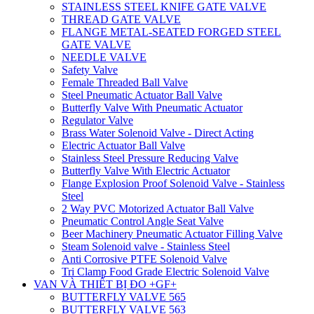
STAINLESS STEEL KNIFE GATE VALVE
THREAD GATE VALVE
FLANGE METAL-SEATED FORGED STEEL
GATE VALVE
NEEDLE VALVE
Safety Valve
Female Threaded Ball Valve
Steel Pneumatic Actuator Ball Valve
Butterfly Valve With Pneumatic Actuator
Regulator Valve
Brass Water Solenoid Valve - Direct Acting
Electric Actuator Ball Valve
Stainless Steel Pressure Reducing Valve
Butterfly Valve With Electric Actuator
Flange Explosion Proof Solenoid Valve - Stainless
Steel
2 Way PVC Motorized Actuator Ball Valve
Pneumatic Control Angle Seat Valve
Beer Machinery Pneumatic Actuator Filling Valve
Steam Solenoid valve - Stainless Steel
Anti Corrosive PTFE Solenoid Valve
Tri Clamp Food Grade Electric Solenoid Valve
VAN VÀ THIẾT BỊ ĐO +GF+
BUTTERFLY VALVE 565
BUTTERFLY VALVE 563