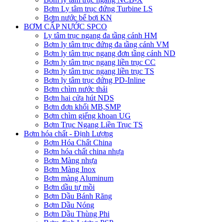
Bơm Ly tâm trục đứng Turbine LS
Bơm nước bể bơi KN
BƠM CẤP NƯỚC SPCO
Ly tâm trục ngang đa tầng cánh HM
Bơm ly tâm trục đứng đa tầng cánh VM
Bơm ly tâm trục ngang đơn tầng cánh ND
Bơm ly tâm trục ngang liền trục CC
Bơm ly tâm trục ngang liền trục TS
Bơm ly tâm trục đứng PD-Inline
Bơm chìm nước thải
Bơm hai cửa hút NDS
Bơm đơn khối MB,SMP
Bơm chìm giếng khoan UG
Bơm Trục Ngang Liền Trục TS
Bơm hóa chất - Định Lượng
Bơm Hóa Chất China
Bơm hóa chất china nhựa
Bơm Màng nhựa
Bơm Màng Inox
Bơm màng Aluminum
Bơm dầu tự mồi
Bơm Dầu Bánh Răng
Bơm Dầu Nóng
Bơm Dầu Thùng Phi