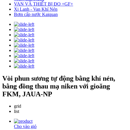
VAN VÀ THIẾT BỊ ĐO +GF+
Xi Lanh - Van Khí Nén
Bơm cấp nước Kaiquan
Vòi phun sương tự động bằng khí nén,
bằng đồng thau mạ niken với gioăng
FKM, JAUA-NP
grid
list
Cho vào giỏ