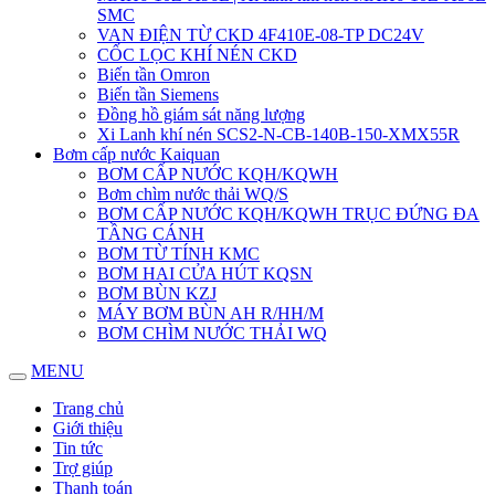
SMC
VAN ĐIỆN TỪ CKD 4F410E-08-TP DC24V
CỐC LỌC KHÍ NÉN CKD
Biến tần Omron
Biến tần Siemens
Đồng hồ giám sát năng lượng
Xi Lanh khí nén SCS2-N-CB-140B-150-XMX55R
Bơm cấp nước Kaiquan
BƠM CẤP NƯỚC KQH/KQWH
Bơm chìm nước thải WQ/S
BƠM CẤP NƯỚC KQH/KQWH TRỤC ĐỨNG ĐA
TẦNG CÁNH
BƠM TỪ TÍNH KMC
BƠM HAI CỬA HÚT KQSN
BƠM BÙN KZJ
MÁY BƠM BÙN AH R/HH/M
BƠM CHÌM NƯỚC THẢI WQ
MENU
Trang chủ
Giới thiệu
Tin tức
Trợ giúp
Thanh toán