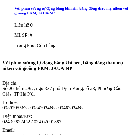
Vòi phun sương tự động bằng khí nén, bằng đồng thau mạ niken với
gioăng FKM, JAUA-NP
Liên hệ
0
Mã SP: #
Trong kho:
Còn hàng
Vòi phun sương tự động bằng khí nén, bằng đồng thau mạ
niken với gioăng FKM, JAUA-NP
Địa chỉ:
Số 26, hẻm 2/67, ngõ 337 phố Dịch Vọng, tổ 23, Phường Cầu
Giấy, TP Hà Nội
Hotline:
0989795563 - 0984303468 - 0946303468
Điện thoại/Fax:
024.62822452 / 024.62691887
Email: