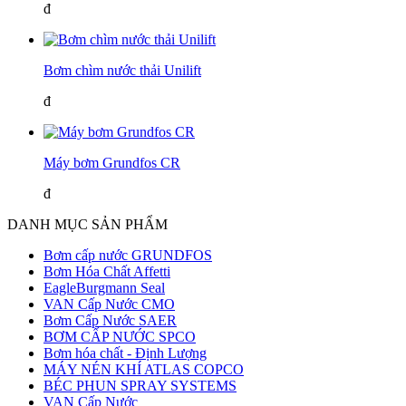
đ
Bơm chìm nước thải Unilift
đ
Máy bơm Grundfos CR
đ
DANH MỤC SẢN PHẨM
Bơm cấp nước GRUNDFOS
Bơm Hóa Chất Affetti
EagleBurgmann Seal
VAN Cấp Nước CMO
Bơm Cấp Nước SAER
BƠM CẤP NƯỚC SPCO
Bơm hóa chất - Định Lượng
MÁY NÉN KHÍ ATLAS COPCO
BÉC PHUN SPRAY SYSTEMS
VAN Cấp Nước