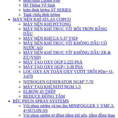
Bơm định Lượng PSP
Hệ Thống Vệ Sinh
bơm định lượng ST SERIES
Tank chứa đinh lượng
MÁY NÉN KHÍ ATLAS COPCO
MÁY NÉN KHÍ PITTONG
MÁY NÉN KHÍ TRỤC VÍT BÔI TRƠN BẰNG
DẦU
MÁY NÉN KHÍ GA 5-37 VSDˢ
MÁY NÉN KHÍ TRỤC VÍT KHÔNG DẦU CÓ
NƯỚC AQ
MÁY NÉN KHÍ TRỤC VÍT KHÔNG DẦU ZR &
ZT (VSD)
MÁY TẠO OXY OGP 2-225 PSA
MÁY TẠO OXY OGP+ 3-30 PSA
LỌC OXY AN TOÀN OXY VƯỢT TRỘI PDp+ O₂
3-670
NITROGEN GENERATOR NGM⁺ 7-70
MÁY TẠO KHÍ NITƠ NGM 1-3
ELBOW 45 THÉP
REDUCE ĐỒNG TÂM
BÉC PHUN SPRAY SYSTEMS
Vòi phun sương và tạo ẩm MINIFOGGER 3, YMF-3-
4+SU3.0N-SS
Vòi phun sương tự động bằng khí nén, bằng đồng thau