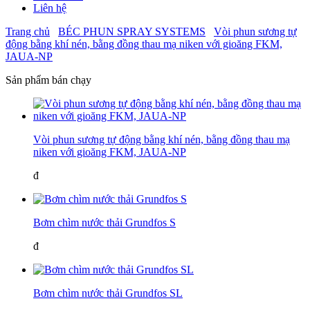
Liên hệ
Trang chủ
BÉC PHUN SPRAY SYSTEMS
Vòi phun sương tự
động bằng khí nén, bằng đồng thau mạ niken với gioăng FKM,
JAUA-NP
Sản phẩm bán chạy
Vòi phun sương tự động bằng khí nén, bằng đồng thau mạ
niken với gioăng FKM, JAUA-NP
đ
Bơm chìm nước thải Grundfos S
đ
Bơm chìm nước thải Grundfos SL