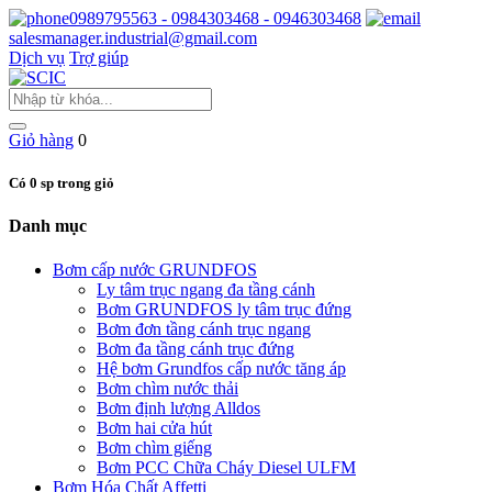
0989795563 - 0984303468 - 0946303468
salesmanager.industrial@gmail.com
Dịch vụ
Trợ giúp
Giỏ hàng
0
Có 0 sp trong giỏ
Danh mục
Bơm cấp nước GRUNDFOS
Ly tâm trục ngang đa tầng cánh
Bơm GRUNDFOS ly tâm trục đứng
Bơm đơn tầng cánh trục ngang
Bơm đa tầng cánh trục đứng
Hệ bơm Grundfos cấp nước tăng áp
Bơm chìm nước thải
Bơm định lượng Alldos
Bơm hai cửa hút
Bơm chìm giếng
Bơm PCC Chữa Cháy Diesel ULFM
Bơm Hóa Chất Affetti