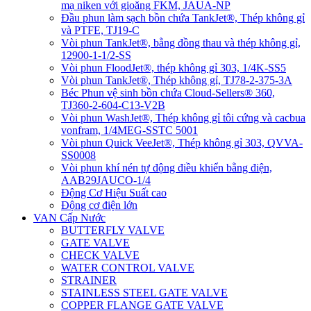
mạ niken với gioăng FKM, JAUA-NP
Đầu phun làm sạch bồn chứa TankJet®, Thép không gỉ
và PTFE, TJ19-C
Vòi phun TankJet®, bằng đồng thau và thép không gỉ,
12900-1-1/2-SS
Vòi phun FloodJet®, thép không gỉ 303, 1/4K-SS5
Vòi phun TankJet®, Thép không gỉ, TJ78-2-375-3A
Béc Phun vệ sinh bồn chứa Cloud-Sellers® 360,
TJ360-2-604-C13-V2B
Vòi phun WashJet®, Thép không gỉ tôi cứng và cacbua
vonfram, 1/4MEG-SSTC 5001
Vòi phun Quick VeeJet®, Thép không gỉ 303, QVVA-
SS0008
Vòi phun khí nén tự động điều khiển bằng điện,
AAB29JAUCO-1/4
Động Cơ Hiệu Suất cao
Động cơ điện lớn
VAN Cấp Nước
BUTTERFLY VALVE
GATE VALVE
CHECK VALVE
WATER CONTROL VALVE
STRAINER
STAINLESS STEEL GATE VALVE
COPPER FLANGE GATE VALVE