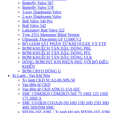
Butterfly Valve 567
Butterfly Valve 578
3-way Diaphragm Valve
2-way Diaphragm Valve
Ball Valve 546 Pro
Ball Valve 542
Laboratory Ball Valve 522
Type 2551 Magmeter Blind Version
Ultrasonic Flowmeter GF U1000 V2
BỘ GIÁM SÁT PHÂN TỬ KHÍ QULEE VÀ YTP
BƠM KHUẾCH TÁN DẦU DÒNG PBL
BƠM KHUẾCH TÁN DẦU DÒNG PFL
BƠM KHUẾCH TÁN DẦU DÒNG ULK
DÒNG BƠM PST ION PHÚN PHỦ VỚI BỘ ĐIỀU
KHIỂN
BƠM CRYO DÒNG U
Xi Lanh - Van Khí Nén
Xy lanh CKD SCA2-00-50N-50
Van điện từ CKD
Van điện từ CKD ADK11-15A-02C
SMC CDM2B20 CDM2B25-50Z 75 100Z 125 150Z
175 200Z A
SMC CQ2B20 CQ2A20-5D 10D 15D 20D 25D 30D
40D 50D/DM SMC
MXH6-10Z-A96L | Xi lanh khí nén MXH6-10Z-A96L