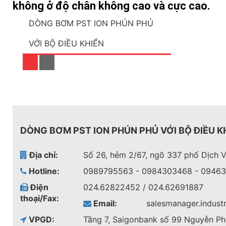
không ở độ chân không cao và cực cao.
DÒNG BƠM PST ION PHÚN PHỦ
VỚI BỘ ĐIỀU KHIỂN
DÒNG BƠM PST ION PHÚN PHỦ VỚI BỘ ĐIỀU K
Địa chỉ:
Số 26, hẻm 2/67, ngõ 337 phố Dịch V
Hotline:
0989795563 - 0984303468 - 0946
Điện
024.62822452 / 024.62691887
thoại/Fax:
Email:
salesmanager.indust
VPGD:
Tầng 7, Saigonbank số 99 Nguyễn Ph