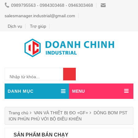
0989795563 - 0984303468 - 0946303468
salesmanager.industrial@gmail.com
Dịch vụ
Trợ giúp
0
DANH MỤC
MENU
Trang chủ
VAN VÀ THIẾT BỊ ĐO +GF+
DÒNG BƠM PST
ION PHÚN PHỦ VỚI BỘ ĐIỀU KHIỂN
SẢN PHẨM BÁN CHẠY