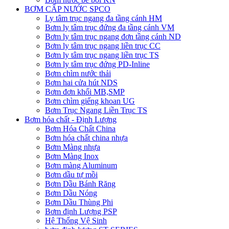
BƠM CẤP NƯỚC SPCO
Ly tâm trục ngang đa tầng cánh HM
Bơm ly tâm trục đứng đa tầng cánh VM
Bơm ly tâm trục ngang đơn tầng cánh ND
Bơm ly tâm trục ngang liền trục CC
Bơm ly tâm trục ngang liền trục TS
Bơm ly tâm trục đứng PD-Inline
Bơm chìm nước thải
Bơm hai cửa hút NDS
Bơm đơn khối MB,SMP
Bơm chìm giếng khoan UG
Bơm Trục Ngang Liền Trục TS
Bơm hóa chất - Định Lượng
Bơm Hóa Chất China
Bơm hóa chất china nhựa
Bơm Màng nhựa
Bơm Màng Inox
Bơm màng Aluminum
Bơm dầu tự mồi
Bơm Dầu Bánh Răng
Bơm Dầu Nóng
Bơm Dầu Thùng Phi
Bơm định Lượng PSP
Hệ Thống Vệ Sinh