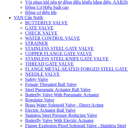
Vòi phun khí nén tự động điều khiển bằng điện, AAB
Động Cơ Hiệu Suất cao
Động cơ điện lớn
VAN Cấp Nước
BUTTERFLY VALVE
GATE VALVE
CHECK VALVE
WATER CONTROL VALVE
STRAINER
STAINLESS STEEL GATE VALVE
COPPER FLANGE GATE VALVE
STAINLESS STEEL KNIFE GATE VALVE
THREAD GATE VALVE
FLANGE METAL-SEATED FORGED STEEL GATE
NEEDLE VALVE
Safety Valve
Female Threaded Ball Valve
Steel Pneumatic Actuator Ball Valve
Butterfly Valve With Pneumatic Actuator
Regulator Valve
Brass Water Solenoid Valve - Direct Acting
Electric Actuator Ball Valve
Stainless Steel Pressure Reducing Valve
Butterfly Valve With Electric Actuator
Flange Explosion Proof Solenoid Valve - Stainless Steel