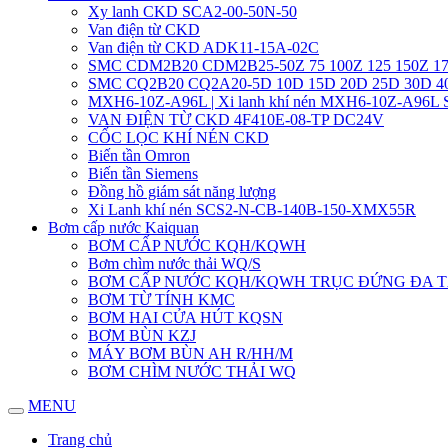
Xy lanh CKD SCA2-00-50N-50
Van điện từ CKD
Van điện từ CKD ADK11-15A-02C
SMC CDM2B20 CDM2B25-50Z 75 100Z 125 150Z 17
SMC CQ2B20 CQ2A20-5D 10D 15D 20D 25D 30D 
MXH6-10Z-A96L | Xi lanh khí nén MXH6-10Z-A96L
VAN ĐIỆN TỪ CKD 4F410E-08-TP DC24V
CỐC LỌC KHÍ NÉN CKD
Biến tần Omron
Biến tần Siemens
Đồng hồ giám sát năng lượng
Xi Lanh khí nén SCS2-N-CB-140B-150-XMX55R
Bơm cấp nước Kaiquan
BƠM CẤP NƯỚC KQH/KQWH
Bơm chìm nước thải WQ/S
BƠM CẤP NƯỚC KQH/KQWH TRỤC ĐỨNG ĐA 
BƠM TỪ TÍNH KMC
BƠM HAI CỬA HÚT KQSN
BƠM BÙN KZJ
MÁY BƠM BÙN AH R/HH/M
BƠM CHÌM NƯỚC THẢI WQ
MENU
Trang chủ