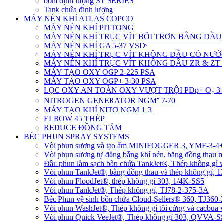
bơm định lượng ST SERIES
Tank chứa đinh lượng
MÁY NÉN KHÍ ATLAS COPCO
MÁY NÉN KHÍ PITTONG
MÁY NÉN KHÍ TRỤC VÍT BÔI TRƠN BẰNG DẦU
MÁY NÉN KHÍ GA 5-37 VSDˢ
MÁY NÉN KHÍ TRỤC VÍT KHÔNG DẦU CÓ NƯỚ
MÁY NÉN KHÍ TRỤC VÍT KHÔNG DẦU ZR & ZT 
MÁY TẠO OXY OGP 2-225 PSA
MÁY TẠO OXY OGP+ 3-30 PSA
LỌC OXY AN TOÀN OXY VƯỢT TRỘI PDp+ O₂ 3-
NITROGEN GENERATOR NGM⁺ 7-70
MÁY TẠO KHÍ NITƠ NGM 1-3
ELBOW 45 THÉP
REDUCE ĐỒNG TÂM
BÉC PHUN SPRAY SYSTEMS
Vòi phun sương và tạo ẩm MINIFOGGER 3, YMF-3-
Vòi phun sương tự động bằng khí nén, bằng đồng tha
Đầu phun làm sạch bồn chứa TankJet®, Thép không gỉ
Vòi phun TankJet®, bằng đồng thau và thép không gỉ, 
Vòi phun FloodJet®, thép không gỉ 303, 1/4K-SS5
Vòi phun TankJet®, Thép không gỉ, TJ78-2-375-3A
Béc Phun vệ sinh bồn chứa Cloud-Sellers® 360, TJ36
Vòi phun WashJet®, Thép không gỉ tôi cứng và cacbu
Vòi phun Quick VeeJet®, Thép không gỉ 303, QVVA-