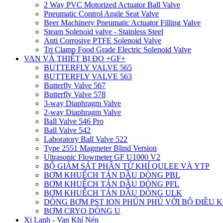
2 Way PVC Motorized Actuator Ball Valve
Pneumatic Control Angle Seat Valve
Beer Machinery Pneumatic Actuator Filling Valve
Steam Solenoid valve - Stainless Steel
Anti Corrosive PTFE Solenoid Valve
Tri Clamp Food Grade Electric Solenoid Valve
VAN VÀ THIẾT BỊ ĐO +GF+
BUTTERFLY VALVE 565
BUTTERFLY VALVE 563
Butterfly Valve 567
Butterfly Valve 578
3-way Diaphragm Valve
2-way Diaphragm Valve
Ball Valve 546 Pro
Ball Valve 542
Laboratory Ball Valve 522
Type 2551 Magmeter Blind Version
Ultrasonic Flowmeter GF U1000 V2
BỘ GIÁM SÁT PHÂN TỬ KHÍ QULEE VÀ YTP
BƠM KHUẾCH TÁN DẦU DÒNG PBL
BƠM KHUẾCH TÁN DẦU DÒNG PFL
BƠM KHUẾCH TÁN DẦU DÒNG ULK
DÒNG BƠM PST ION PHÚN PHỦ VỚI BỘ ĐIỀU 
BƠM CRYO DÒNG U
Xi Lanh - Van Khí Nén