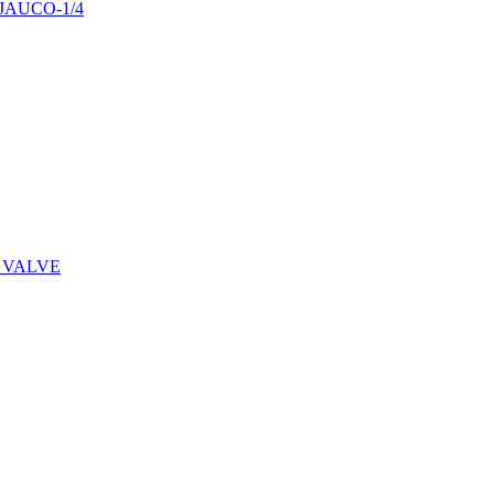
29JAUCO-1/4
 VALVE