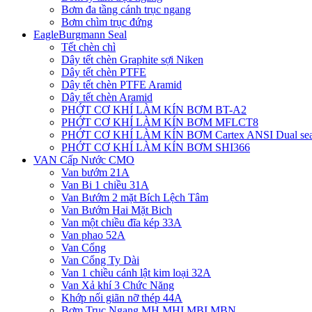
Bơm đa tầng cánh trục ngang
Bơm chìm trục đứng
EagleBurgmann Seal
Tết chèn chì
Dây tết chèn Graphite sợi Niken
Dây tết chèn PTFE
Dây tết chèn PTFE Aramid
Dây tết chèn Aramid
PHỚT CƠ KHÍ LÀM KÍN BƠM BT-A2
PHỚT CƠ KHÍ LÀM KÍN BƠM MFLCT8
PHỚT CƠ KHÍ LÀM KÍN BƠM Cartex ANSI Dual sea
PHỚT CƠ KHÍ LÀM KÍN BƠM SHI366
VAN Cấp Nước CMO
Van bướm 21A
Van Bi 1 chiều 31A
Van Bướm 2 mặt Bích Lệch Tâm
Van Bướm Hai Mặt Bich
Van một chiều đĩa kép 33A
Van phao 52A
Van Cổng
Van Cổng Ty Dài
Van 1 chiều cánh lật kim loại 32A
Van Xả khí 3 Chức Năng
Khớp nối giãn nỡ thép 44A
Bơm Trục Ngang MH,MHI,MBI,MBN