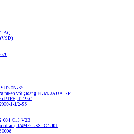
C AQ
(VSD)
670
4+SU3.0N-SS
u mạ niken với gioăng FKM, JAUA-NP
 và PTFE, TJ19-C
12900-1-1/2-SS
0-2-604-C13-V2B
a vonfram, 1/4MEG-SSTC 5001
SS0008