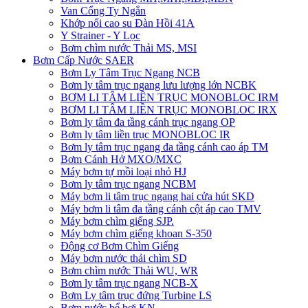
Van Cổng Ty Ngắn
Khớp nối cao su Đàn Hồi 41A
Y Strainer - Y Lọc
Bơm chìm nước Thải MS, MSI
Bơm Cấp Nước SAER
Bơm Ly Tâm Trục Ngang NCB
Bơm ly tâm trục ngang lưu lượng lớn NCBK
BƠM LI TÂM LIỀN TRỤC MONOBLOC IRM
BƠM LI TÂM LIỀN TRỤC MONOBLOC IRX
Bơm ly tâm đa tầng cánh trục ngang OP
Bơm ly tâm liền trục MONOBLOC IR
Bơm ly tâm trục ngang đa tầng cánh cao áp TM
Bơm Cánh Hở MXO/MXC
Máy bơm tự mồi loại nhỏ HJ
Bơm ly tâm trục ngang NCBM
Máy bơm li tâm trục ngang hai cửa hút SKD
​Máy bơm li tâm đa tầng cánh cột áp cao TMV
Máy bơm chìm giếng SJP.
Máy bơm chìm giếng khoan S-350
Động cơ Bơm Chìm Giếng
​Máy bơm nước thải chìm SD
Bơm chìm nước Thải WU, WR
Bơm ly tâm trục ngang NCB-X
Bơm Ly tâm trục đứng Turbine LS
Bơm nước bể bơi KN