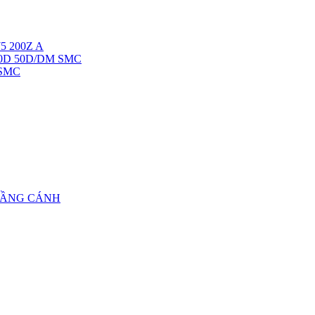
5 200Z A
40D 50D/DM SMC
 SMC
TẦNG CÁNH