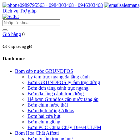
0989795563 - 0984303468 - 0946303468
salesmana
Dịch vụ
Trợ giúp
Giỏ hàng
0
Có 0 sp trong giỏ
Danh mục
Bơm cấp nước GRUNDFOS
Ly tâm trục ngang đa tầng cánh
Bơm GRUNDFOS ly tâm trục đứng
Bơm đơn tầng cánh trục ngang
Bơm đa tầng cánh trục đứng
Hệ bơm Grundfos cấp nước tăng áp
Bơm chìm nước thải
Bơm định lượng Alldos
Bơm hai cửa hút
Bơm chìm giếng
Bơm PCC Chữa Cháy Diesel ULFM
Bơm Hóa Chất Affetti
Bơm ly tâm trục ngang