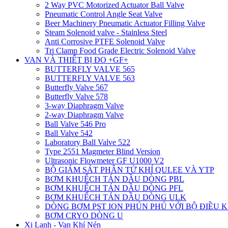
2 Way PVC Motorized Actuator Ball Valve
Pneumatic Control Angle Seat Valve
Beer Machinery Pneumatic Actuator Filling Valve
Steam Solenoid valve - Stainless Steel
Anti Corrosive PTFE Solenoid Valve
Tri Clamp Food Grade Electric Solenoid Valve
VAN VÀ THIẾT BỊ ĐO +GF+
BUTTERFLY VALVE 565
BUTTERFLY VALVE 563
Butterfly Valve 567
Butterfly Valve 578
3-way Diaphragm Valve
2-way Diaphragm Valve
Ball Valve 546 Pro
Ball Valve 542
Laboratory Ball Valve 522
Type 2551 Magmeter Blind Version
Ultrasonic Flowmeter GF U1000 V2
BỘ GIÁM SÁT PHÂN TỬ KHÍ QULEE VÀ YTP
BƠM KHUẾCH TÁN DẦU DÒNG PBL
BƠM KHUẾCH TÁN DẦU DÒNG PFL
BƠM KHUẾCH TÁN DẦU DÒNG ULK
DÒNG BƠM PST ION PHÚN PHỦ VỚI BỘ ĐIỀU 
BƠM CRYO DÒNG U
Xi Lanh - Van Khí Nén