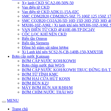
Xy lanh CKD SCA2-00-50N-50
Van điện từ CKD
Van điện từ CKD ADK11-15A-02C
SMC CDM2B20 CDM2B25-50Z 75 100Z 125 150Z 17
SMC CQ2B20 CQ2A20-5D 10D 15D 20D 25D 30D 
MXH6-10Z-A96L | Xi lanh khí nén MXH6-10Z-A96L
VAN ĐIỆN TỪ CKD 4F410E-08-TP DC24V
CỐC LỌC KHÍ NÉN CKD
Biến tần Omron
Biến tần Siemens
Đồng hồ giám sát năng lượng
Xi Lanh khí nén SCS2-N-CB-140B-150-XMX55R
Bơm cấp nước Kaiquan
BƠM CẤP NƯỚC KQH/KQWH
Bơm chìm nước thải WQ/S
BƠM CẤP NƯỚC KQH/KQWH TRỤC ĐỨNG ĐA 
BƠM TỪ TÍNH KMC
BƠM HAI CỬA HÚT KQSN
BƠM BÙN KZJ
MÁY BƠM BÙN AH R/HH/M
BƠM CHÌM NƯỚC THẢI WQ
MENU
Trang chủ