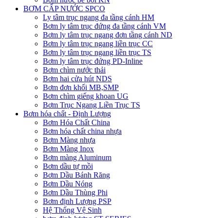
BƠM CẤP NƯỚC SPCO
Ly tâm trục ngang đa tầng cánh HM
Bơm ly tâm trục đứng đa tầng cánh VM
Bơm ly tâm trục ngang đơn tầng cánh ND
Bơm ly tâm trục ngang liền trục CC
Bơm ly tâm trục ngang liền trục TS
Bơm ly tâm trục đứng PD-Inline
Bơm chìm nước thải
Bơm hai cửa hút NDS
Bơm đơn khối MB,SMP
Bơm chìm giếng khoan UG
Bơm Trục Ngang Liền Trục TS
Bơm hóa chất - Định Lượng
Bơm Hóa Chất China
Bơm hóa chất china nhựa
Bơm Màng nhựa
Bơm Màng Inox
Bơm màng Aluminum
Bơm dầu tự mồi
Bơm Dầu Bánh Răng
Bơm Dầu Nóng
Bơm Dầu Thùng Phi
Bơm định Lượng PSP
Hệ Thống Vệ Sinh