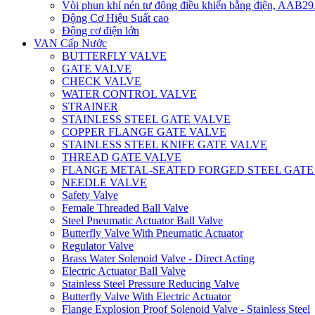
Vòi phun khí nén tự động điều khiển bằng điện, AAB
Động Cơ Hiệu Suất cao
Động cơ điện lớn
VAN Cấp Nước
BUTTERFLY VALVE
GATE VALVE
CHECK VALVE
WATER CONTROL VALVE
STRAINER
STAINLESS STEEL GATE VALVE
COPPER FLANGE GATE VALVE
STAINLESS STEEL KNIFE GATE VALVE
THREAD GATE VALVE
FLANGE METAL-SEATED FORGED STEEL GATE
NEEDLE VALVE
Safety Valve
Female Threaded Ball Valve
Steel Pneumatic Actuator Ball Valve
Butterfly Valve With Pneumatic Actuator
Regulator Valve
Brass Water Solenoid Valve - Direct Acting
Electric Actuator Ball Valve
Stainless Steel Pressure Reducing Valve
Butterfly Valve With Electric Actuator
Flange Explosion Proof Solenoid Valve - Stainless Steel