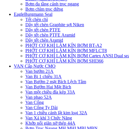
Bơm đa tầng cánh trục ngang
Bơm chìm trục đứng
EagleBurgmann Seal
Tết chèn chì
Dây tết chèn Graphite sợi Niken
Dây tết chèn PTFE
Dây tết chèn PTFE Aramid
Dây tết chèn Aramid
PHỚT CƠ KHÍ LÀM KÍN BƠM BT-A2
PHỚT CƠ KHÍ LÀM KÍN BƠM MFLCT8
PHỚT CƠ KHÍ LÀM KÍN BƠM Cartex ANSI Dual sea
PHỚT CƠ KHÍ LÀM KÍN BƠM SHI366
VAN Cấp Nước CMO
Van bướm 21A
Van Bi 1 chiều 31A
Van Bướm 2 mặt Bích Lệch Tâm
Van Bướm Hai Mặt Bich
Van một chiều đĩa kép 33A
Van phao 52A
Van Cổng
Van Cổng Ty Dài
Van 1 chiều cánh lật kim loại 32A
Van Xả khí 3 Chức Năng
Khớp nối giãn nỡ thép 44A
Bơm Trục Ngang MH,MHI,MBI,MBN