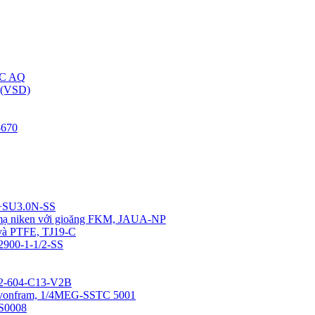
C AQ
(VSD)
670
4+SU3.0N-SS
u mạ niken với gioăng FKM, JAUA-NP
 và PTFE, TJ19-C
12900-1-1/2-SS
0-2-604-C13-V2B
a vonfram, 1/4MEG-SSTC 5001
SS0008