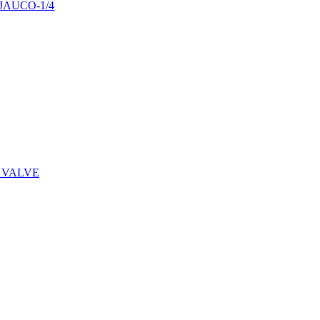
29JAUCO-1/4
 VALVE