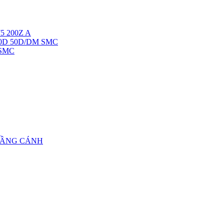
5 200Z A
40D 50D/DM SMC
 SMC
TẦNG CÁNH