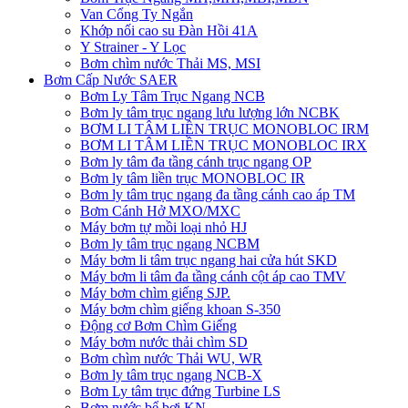
Van Cổng Ty Ngắn
Khớp nối cao su Đàn Hồi 41A
Y Strainer - Y Lọc
Bơm chìm nước Thải MS, MSI
Bơm Cấp Nước SAER
Bơm Ly Tâm Trục Ngang NCB
Bơm ly tâm trục ngang lưu lượng lớn NCBK
BƠM LI TÂM LIỀN TRỤC MONOBLOC IRM
BƠM LI TÂM LIỀN TRỤC MONOBLOC IRX
Bơm ly tâm đa tầng cánh trục ngang OP
Bơm ly tâm liền trục MONOBLOC IR
Bơm ly tâm trục ngang đa tầng cánh cao áp TM
Bơm Cánh Hở MXO/MXC
Máy bơm tự mồi loại nhỏ HJ
Bơm ly tâm trục ngang NCBM
Máy bơm li tâm trục ngang hai cửa hút SKD
​Máy bơm li tâm đa tầng cánh cột áp cao TMV
Máy bơm chìm giếng SJP.
Máy bơm chìm giếng khoan S-350
Động cơ Bơm Chìm Giếng
​Máy bơm nước thải chìm SD
Bơm chìm nước Thải WU, WR
Bơm ly tâm trục ngang NCB-X
Bơm Ly tâm trục đứng Turbine LS
Bơm nước bể bơi KN