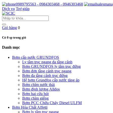
0989795563 - 0984303468 - 0946303468
salesmana
Dịch vụ
Trợ giúp
Giỏ hàng
0
Có 0 sp trong giỏ
Danh mục
Bơm cấp nước GRUNDFOS
Ly tâm trục ngang đa tầng cánh
Bơm GRUNDFOS ly tâm trục đứng
Bơm đơn tầng cánh trục ngang
Bơm đa tầng cánh trục đứng
Hệ bơm Grundfos cấp nước tăng áp
Bơm chìm nước thải
Bơm định lượng Alldos
Bơm hai cửa hút
Bơm chìm giếng
Bơm PCC Chữa Cháy Diesel ULFM
Bơm Hóa Chất Affetti
Bơm ly tâm trục ngang