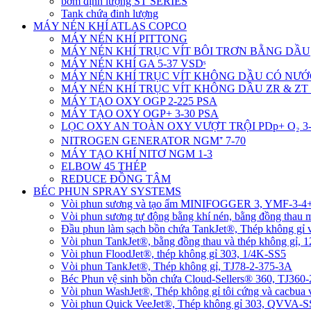
bơm định lượng ST SERIES
Tank chứa đinh lượng
MÁY NÉN KHÍ ATLAS COPCO
MÁY NÉN KHÍ PITTONG
MÁY NÉN KHÍ TRỤC VÍT BÔI TRƠN BẰNG DẦU
MÁY NÉN KHÍ GA 5-37 VSDˢ
MÁY NÉN KHÍ TRỤC VÍT KHÔNG DẦU CÓ NƯỚ
MÁY NÉN KHÍ TRỤC VÍT KHÔNG DẦU ZR & ZT 
MÁY TẠO OXY OGP 2-225 PSA
MÁY TẠO OXY OGP+ 3-30 PSA
LỌC OXY AN TOÀN OXY VƯỢT TRỘI PDp+ O₂ 3-
NITROGEN GENERATOR NGM⁺ 7-70
MÁY TẠO KHÍ NITƠ NGM 1-3
ELBOW 45 THÉP
REDUCE ĐỒNG TÂM
BÉC PHUN SPRAY SYSTEMS
Vòi phun sương và tạo ẩm MINIFOGGER 3, YMF-3-
Vòi phun sương tự động bằng khí nén, bằng đồng tha
Đầu phun làm sạch bồn chứa TankJet®, Thép không gỉ
Vòi phun TankJet®, bằng đồng thau và thép không gỉ, 
Vòi phun FloodJet®, thép không gỉ 303, 1/4K-SS5
Vòi phun TankJet®, Thép không gỉ, TJ78-2-375-3A
Béc Phun vệ sinh bồn chứa Cloud-Sellers® 360, TJ36
Vòi phun WashJet®, Thép không gỉ tôi cứng và cacbu
Vòi phun Quick VeeJet®, Thép không gỉ 303, QVVA-