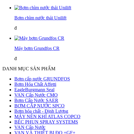
Bơm chìm nước thải Unilift
đ
Máy bơm Grundfos CR
đ
DANH MỤC SẢN PHẨM
Bơm cấp nước GRUNDFOS
Bơm Hóa Chất Affetti
EagleBurgmann Seal
VAN Cấp Nước CMO
Bơm Cấp Nước SAER
BƠM CẤP NƯỚC SPCO
Bơm hóa chất - Định Lượng
MÁY NÉN KHÍ ATLAS COPCO
BÉC PHUN SPRAY SYSTEMS
VAN Cấp Nước
VAN VÀ THIẾT BỊ ĐO +GF+