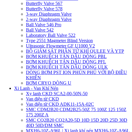
Butterfly Valve 567
Butterfly Valve 578
3-way Diaphragm Valve
2-way Diaphragm Valve
Ball Valve 546 Pro
Ball Valve 542
Laboratory Ball Valve 522
Type 2551 Magmeter Blind Version
Ultrasonic Flowmeter GF U1000 V2
BỘ GIÁM SÁT PHÂN TỬ KHÍ QULEE VÀ YTP
BƠM KHUẾCH TÁN DẦU DÒNG PBL
BƠM KHUẾCH TÁN DẦU DÒNG PFL
BƠM KHUẾCH TÁN DẦU DÒNG ULK
DÒNG BƠM PST ION PHÚN PHỦ VỚI BỘ ĐIỀU
KHIỂN
BƠM CRYO DÒNG U
Xi Lanh - Van Khí Nén
Xy lanh CKD SCA2-00-50N-50
Van điện từ CKD
Van điện từ CKD ADK11-15A-02C
SMC CDM2B20 CDM2B25-50Z 75 100Z 125 150Z
175 200Z A
SMC CQ2B20 CQ2A20-5D 10D 15D 20D 25D 30D
40D 50D/DM SMC
MXH6-10Z-A96L | Xi lanh khí nén MXH6-10Z-A96L