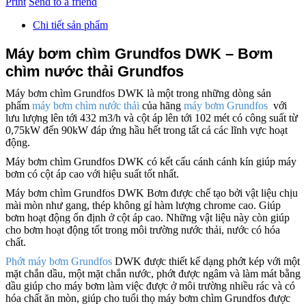
Print
Send to a friend
Chi tiết sản phẩm
Máy bơm chìm Grundfos DWK – Bơm
chìm nước thải Grundfos
Máy bơm chìm Grundfos DWK là một trong những dòng sản
phẩm
máy bơm chìm nước thải
của hãng
máy bơm Grundfos
với
lưu lượng lên tới 432 m3/h và cột áp lên tới 102 mét có công suất từ
0,75kW đến 90kW đáp ứng hầu hết trong tất cả các lĩnh vực hoạt
động.
Máy bơm chìm Grundfos DWK có kết cấu cánh cánh kín giúp máy
bơm có cột áp cao với hiệu suất tốt nhất.
Máy bơm chìm Grundfos DWK Bơm được chế tạo bởi vật liệu chịu
mài mòn như gang, thép không gỉ hàm lượng chrome cao. Giúp
bơm hoạt động ổn định ở cột áp cao. Những vật liệu này còn giúp
cho bơm hoạt động tốt trong môi trường nước thải, nước có hóa
chất.
Phớt máy bơm Grundfos
DWK được thiết kế dạng phớt kép với một
mặt chắn dầu, một mặt chắn nước, phớt được ngâm và làm mát bằng
dầu giúp cho máy bơm làm việc được ở môi trường nhiều rác và có
hóa chất ăn mòn, giúp cho tuổi thọ máy bơm chìm Grundfos được