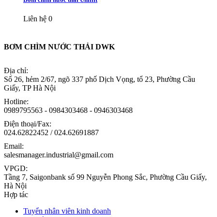
Liên hệ
0
BƠM CHÌM NƯỚC THẢI DWK
Địa chỉ:
Số 26, hẻm 2/67, ngõ 337 phố Dịch Vọng, tổ 23, Phường Cầu
Giấy, TP Hà Nội
Hotline:
0989795563 - 0984303468 - 0946303468
Điện thoại/Fax:
024.62822452 / 024.62691887
Email:
salesmanager.industrial@gmail.com
VPGD:
Tầng 7, Saigonbank số 99 Nguyễn Phong Sắc, Phường Cầu Giấy,
Hà Nội
Hợp tác
Tuyển nhân viên kinh doanh