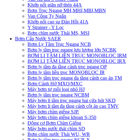
Khớp nối giãn nỡ thép 44A
Bơm Trục Ngang MH,MHI,MBI,MBN
Van Cổng Ty Ngắn
Khớp nối cao su Đàn Hồi 41A
Y Strainer - Y Lọc
Bơm chìm nước Thải MS, MSI
Bơm Cấp Nước SAER
Bơm Ly Tâm Trục Ngang NCB
Bơm ly tâm trục ngang lưu lượng lớn NCBK
BƠM LI TÂM LIỀN TRỤC MONOBLOC IRM
BƠM LI TÂM LIỀN TRỤC MONOBLOC IRX
Bơm ly tâm đa tầng cánh trục ngang OP
Bơm ly tâm liền trục MONOBLOC IR
Bơm ly tâm trục ngang đa tầng cánh cao áp TM
Bơm Cánh Hở MXO/MXC
Máy bơm tự mồi loại nhỏ HJ
Bơm ly tâm trục ngang NCBM
Máy bơm li tâm trục ngang hai cửa hút SKD
​Máy bơm li tâm đa tầng cánh cột áp cao TMV
Máy bơm chìm giếng SJP.
Máy bơm chìm giếng khoan S-350
Động cơ Bơm Chìm Giếng
​Máy bơm nước thải chìm SD
Bơm chìm nước Thải WU, WR
Bơm ly tâm trục ngang NCB-X