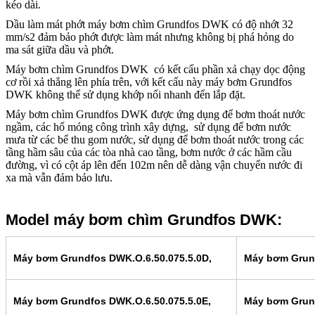
kéo dài.
Dầu làm mát phớt máy bơm chìm Grundfos DWK có độ nhớt 32
mm/s2 đảm bảo phớt được làm mát nhưng không bị phá hỏng do
ma sát giữa dầu và phớt.
Máy bơm chìm Grundfos DWK có kết cấu phần xả chạy dọc động
cơ rồi xả thẳng lên phía trên, với kết cấu này máy bơm Grundfos
DWK không thể sử dụng khớp nối nhanh đển lắp đặt.
Máy bơm chìm Grundfos DWK được ứng dụng để bơm thoát nước
ngầm, các hố móng công trình xây dựng, sử dụng để bơm nước
mưa từ các bể thu gom nước, sử dụng để bơm thoát nước trong các
tầng hầm sâu của các tòa nhà cao tầng, bơm nước ở các hầm cầu
đường, vì có cột áp lên đến 102m nên dễ dàng vận chuyển nước đi
xa mà vẫn đảm bảo lưu.
Model máy bơm chìm Grundfos DWK:
Máy bơm Grundfos DWK.O.6.50.075.5.0D,
Máy bơm Grund
Máy bơm Grundfos DWK.O.6.50.075.5.0E,
Máy bơm Grund