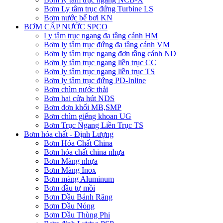
Bơm Ly tâm trục đứng Turbine LS
Bơm nước bể bơi KN
BƠM CẤP NƯỚC SPCO
Ly tâm trục ngang đa tầng cánh HM
Bơm ly tâm trục đứng đa tầng cánh VM
Bơm ly tâm trục ngang đơn tầng cánh ND
Bơm ly tâm trục ngang liền trục CC
Bơm ly tâm trục ngang liền trục TS
Bơm ly tâm trục đứng PD-Inline
Bơm chìm nước thải
Bơm hai cửa hút NDS
Bơm đơn khối MB,SMP
Bơm chìm giếng khoan UG
Bơm Trục Ngang Liền Trục TS
Bơm hóa chất - Định Lượng
Bơm Hóa Chất China
Bơm hóa chất china nhựa
Bơm Màng nhựa
Bơm Màng Inox
Bơm màng Aluminum
Bơm dầu tự mồi
Bơm Dầu Bánh Răng
Bơm Dầu Nóng
Bơm Dầu Thùng Phi