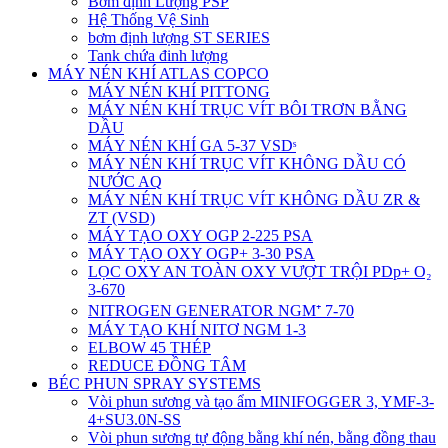
Bơm định Lượng PSP
Hệ Thống Vệ Sinh
bơm định lượng ST SERIES
Tank chứa đinh lượng
MÁY NÉN KHÍ ATLAS COPCO
MÁY NÉN KHÍ PITTONG
MÁY NÉN KHÍ TRỤC VÍT BÔI TRƠN BẰNG
DẦU
MÁY NÉN KHÍ GA 5-37 VSDˢ
MÁY NÉN KHÍ TRỤC VÍT KHÔNG DẦU CÓ
NƯỚC AQ
MÁY NÉN KHÍ TRỤC VÍT KHÔNG DẦU ZR &
ZT (VSD)
MÁY TẠO OXY OGP 2-225 PSA
MÁY TẠO OXY OGP+ 3-30 PSA
LỌC OXY AN TOÀN OXY VƯỢT TRỘI PDp+ O₂
3-670
NITROGEN GENERATOR NGM⁺ 7-70
MÁY TẠO KHÍ NITƠ NGM 1-3
ELBOW 45 THÉP
REDUCE ĐỒNG TÂM
BÉC PHUN SPRAY SYSTEMS
Vòi phun sương và tạo ẩm MINIFOGGER 3, YMF-3-
4+SU3.0N-SS
Vòi phun sương tự động bằng khí nén, bằng đồng thau