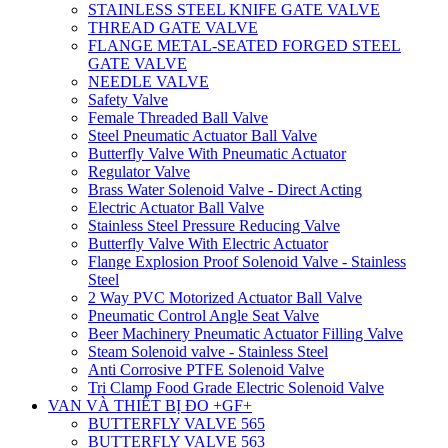
STAINLESS STEEL KNIFE GATE VALVE
THREAD GATE VALVE
FLANGE METAL-SEATED FORGED STEEL
GATE VALVE
NEEDLE VALVE
Safety Valve
Female Threaded Ball Valve
Steel Pneumatic Actuator Ball Valve
Butterfly Valve With Pneumatic Actuator
Regulator Valve
Brass Water Solenoid Valve - Direct Acting
Electric Actuator Ball Valve
Stainless Steel Pressure Reducing Valve
Butterfly Valve With Electric Actuator
Flange Explosion Proof Solenoid Valve - Stainless
Steel
2 Way PVC Motorized Actuator Ball Valve
Pneumatic Control Angle Seat Valve
Beer Machinery Pneumatic Actuator Filling Valve
Steam Solenoid valve - Stainless Steel
Anti Corrosive PTFE Solenoid Valve
Tri Clamp Food Grade Electric Solenoid Valve
VAN VÀ THIẾT BỊ ĐO +GF+
BUTTERFLY VALVE 565
BUTTERFLY VALVE 563