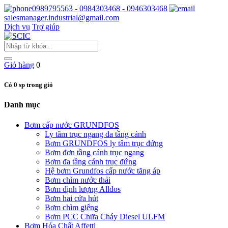
0989795563 - 0984303468 - 0946303468
salesmanager.industrial@gmail.com
Dịch vụ
Trợ giúp
Giỏ hàng
0
Có 0 sp trong giỏ
Danh mục
Bơm cấp nước GRUNDFOS
Ly tâm trục ngang đa tầng cánh
Bơm GRUNDFOS ly tâm trục đứng
Bơm đơn tầng cánh trục ngang
Bơm đa tầng cánh trục đứng
Hệ bơm Grundfos cấp nước tăng áp
Bơm chìm nước thải
Bơm định lượng Alldos
Bơm hai cửa hút
Bơm chìm giếng
Bơm PCC Chữa Cháy Diesel ULFM
Bơm Hóa Chất Affetti