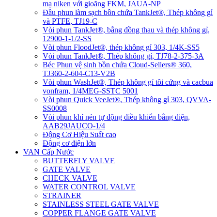
mạ niken với gioăng FKM, JAUA-NP
Đầu phun làm sạch bồn chứa TankJet®, Thép không gỉ
và PTFE, TJ19-C
Vòi phun TankJet®, bằng đồng thau và thép không gỉ,
12900-1-1/2-SS
Vòi phun FloodJet®, thép không gỉ 303, 1/4K-SS5
Vòi phun TankJet®, Thép không gỉ, TJ78-2-375-3A
Béc Phun vệ sinh bồn chứa Cloud-Sellers® 360,
TJ360-2-604-C13-V2B
Vòi phun WashJet®, Thép không gỉ tôi cứng và cacbua
vonfram, 1/4MEG-SSTC 5001
Vòi phun Quick VeeJet®, Thép không gỉ 303, QVVA-
SS0008
Vòi phun khí nén tự động điều khiển bằng điện,
AAB29JAUCO-1/4
Động Cơ Hiệu Suất cao
Động cơ điện lớn
VAN Cấp Nước
BUTTERFLY VALVE
GATE VALVE
CHECK VALVE
WATER CONTROL VALVE
STRAINER
STAINLESS STEEL GATE VALVE
COPPER FLANGE GATE VALVE