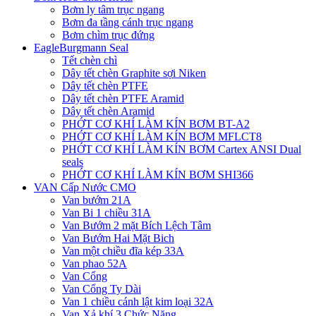
Bơm ly tâm trục ngang
Bơm đa tầng cánh trục ngang
Bơm chìm trục đứng
EagleBurgmann Seal
Tết chèn chì
Dây tết chèn Graphite sợi Niken
Dây tết chèn PTFE
Dây tết chèn PTFE Aramid
Dây tết chèn Aramid
PHỚT CƠ KHÍ LÀM KÍN BƠM BT-A2
PHỚT CƠ KHÍ LÀM KÍN BƠM MFLCT8
PHỚT CƠ KHÍ LÀM KÍN BƠM Cartex ANSI Dual
seals
PHỚT CƠ KHÍ LÀM KÍN BƠM SHI366
VAN Cấp Nước CMO
Van bướm 21A
Van Bi 1 chiều 31A
Van Bướm 2 mặt Bích Lệch Tâm
Van Bướm Hai Mặt Bich
Van một chiều đĩa kép 33A
Van phao 52A
Van Cổng
Van Cổng Ty Dài
Van 1 chiều cánh lật kim loại 32A
Van Xả khí 3 Chức Năng