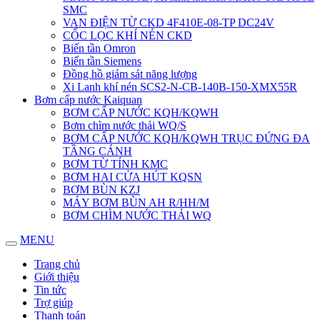
SMC
VAN ĐIỆN TỪ CKD 4F410E-08-TP DC24V
CỐC LỌC KHÍ NÉN CKD
Biến tần Omron
Biến tần Siemens
Đồng hồ giám sát năng lượng
Xi Lanh khí nén SCS2-N-CB-140B-150-XMX55R
Bơm cấp nước Kaiquan
BƠM CẤP NƯỚC KQH/KQWH
Bơm chìm nước thải WQ/S
BƠM CẤP NƯỚC KQH/KQWH TRỤC ĐỨNG ĐA
TẦNG CÁNH
BƠM TỪ TÍNH KMC
BƠM HAI CỬA HÚT KQSN
BƠM BÙN KZJ
MÁY BƠM BÙN AH R/HH/M
BƠM CHÌM NƯỚC THẢI WQ
MENU
Trang chủ
Giới thiệu
Tin tức
Trợ giúp
Thanh toán