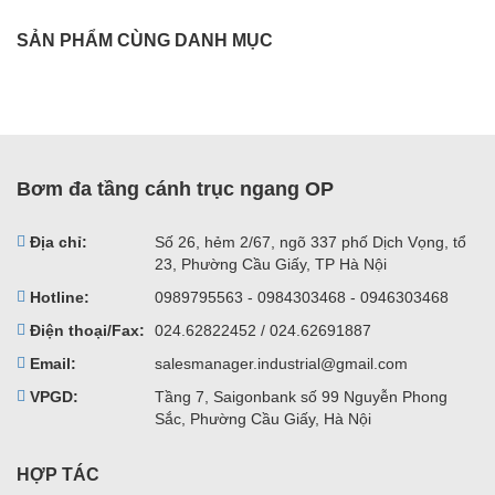
SẢN PHẨM CÙNG DANH MỤC
Bơm đa tầng cánh trục ngang OP
Địa chỉ:
Số 26, hẻm 2/67, ngõ 337 phố Dịch Vọng, tổ
23, Phường Cầu Giấy, TP Hà Nội
Hotline:
0989795563 - 0984303468 - 0946303468
Điện thoại/Fax:
024.62822452 / 024.62691887
Email:
salesmanager.industrial@gmail.com
VPGD:
Tầng 7, Saigonbank số 99 Nguyễn Phong
Sắc, Phường Cầu Giấy, Hà Nội
HỢP TÁC