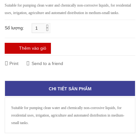
Suitable for pumping clean water and chemically non-corrosive liquids, for residential
uses, irrigation, agriculture and automated distribution in medium-small tanks.
Số lượng:
Thêm vào giỏ
Print
Send to a friend
CHI TIẾT SẢN PHẨM
Suitable for pumping clean water and chemically non-corrosive liquids, for
residential uses, irrigation, agriculture and automated distribution in medium-
small tanks.