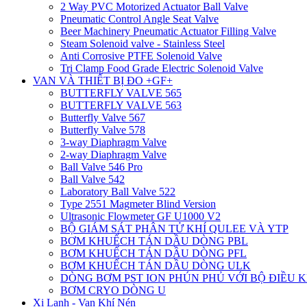
2 Way PVC Motorized Actuator Ball Valve
Pneumatic Control Angle Seat Valve
Beer Machinery Pneumatic Actuator Filling Valve
Steam Solenoid valve - Stainless Steel
Anti Corrosive PTFE Solenoid Valve
Tri Clamp Food Grade Electric Solenoid Valve
VAN VÀ THIẾT BỊ ĐO +GF+
BUTTERFLY VALVE 565
BUTTERFLY VALVE 563
Butterfly Valve 567
Butterfly Valve 578
3-way Diaphragm Valve
2-way Diaphragm Valve
Ball Valve 546 Pro
Ball Valve 542
Laboratory Ball Valve 522
Type 2551 Magmeter Blind Version
Ultrasonic Flowmeter GF U1000 V2
BỘ GIÁM SÁT PHÂN TỬ KHÍ QULEE VÀ YTP
BƠM KHUẾCH TÁN DẦU DÒNG PBL
BƠM KHUẾCH TÁN DẦU DÒNG PFL
BƠM KHUẾCH TÁN DẦU DÒNG ULK
DÒNG BƠM PST ION PHÚN PHỦ VỚI BỘ ĐIỀU 
BƠM CRYO DÒNG U
Xi Lanh - Van Khí Nén