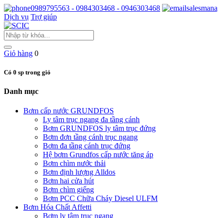
0989795563 - 0984303468 - 0946303468
salesmana
Dịch vụ
Trợ giúp
Giỏ hàng
0
Có 0 sp trong giỏ
Danh mục
Bơm cấp nước GRUNDFOS
Ly tâm trục ngang đa tầng cánh
Bơm GRUNDFOS ly tâm trục đứng
Bơm đơn tầng cánh trục ngang
Bơm đa tầng cánh trục đứng
Hệ bơm Grundfos cấp nước tăng áp
Bơm chìm nước thải
Bơm định lượng Alldos
Bơm hai cửa hút
Bơm chìm giếng
Bơm PCC Chữa Cháy Diesel ULFM
Bơm Hóa Chất Affetti
Bơm ly tâm trục ngang