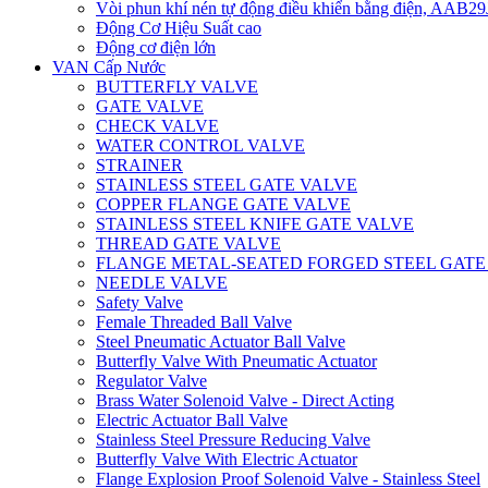
Vòi phun khí nén tự động điều khiển bằng điện, AAB
Động Cơ Hiệu Suất cao
Động cơ điện lớn
VAN Cấp Nước
BUTTERFLY VALVE
GATE VALVE
CHECK VALVE
WATER CONTROL VALVE
STRAINER
STAINLESS STEEL GATE VALVE
COPPER FLANGE GATE VALVE
STAINLESS STEEL KNIFE GATE VALVE
THREAD GATE VALVE
FLANGE METAL-SEATED FORGED STEEL GATE
NEEDLE VALVE
Safety Valve
Female Threaded Ball Valve
Steel Pneumatic Actuator Ball Valve
Butterfly Valve With Pneumatic Actuator
Regulator Valve
Brass Water Solenoid Valve - Direct Acting
Electric Actuator Ball Valve
Stainless Steel Pressure Reducing Valve
Butterfly Valve With Electric Actuator
Flange Explosion Proof Solenoid Valve - Stainless Steel