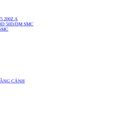
5 200Z A
40D 50D/DM SMC
 SMC
TẦNG CÁNH