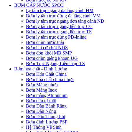
BƠM CẤP NƯỚC SPCO
Ly tâm trục ngang đa tầng cánh HM
Bơm ly tâm trục đứng đa tầng cánh VM
Bơm ly tâm trục ngang đơn tầng cánh ND
Bơm ly tâm trục ngang liền trục CC
Bơm ly tâm trục ngang liền trục TS
Bơm ly tâm trục đứng PD-Inline
Bơm chìm nước thải
Bơm hai cửa hút NDS
Bơm đơn khối MB,SMP
Bơm chìm giếng khoan UG
Bơm Trục Ngang Liền Trục TS
Bơm hóa chất - Định Lượng
Bơm Hóa Chất China
Bơm hóa chất china nhựa
Bơm Màng nhựa
Bơm Màng Inox
Bơm màng Aluminum
Bơm dầu tự mồi
Bơm Dầu Bánh Răng
Bơm Dầu Nóng
Bơm Dầu Thùng Phi
Bơm định Lượng PSP
Hệ Thống Vệ Sinh