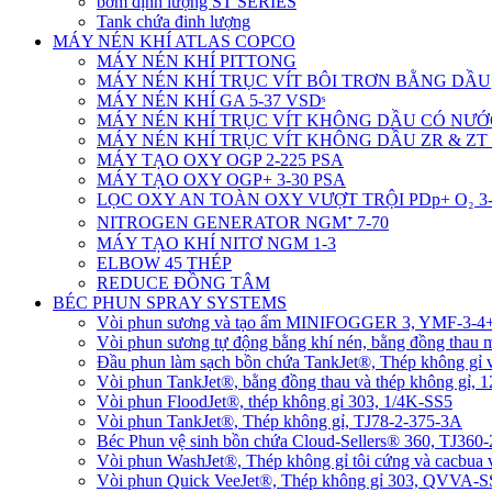
bơm định lượng ST SERIES
Tank chứa đinh lượng
MÁY NÉN KHÍ ATLAS COPCO
MÁY NÉN KHÍ PITTONG
MÁY NÉN KHÍ TRỤC VÍT BÔI TRƠN BẰNG DẦU
MÁY NÉN KHÍ GA 5-37 VSDˢ
MÁY NÉN KHÍ TRỤC VÍT KHÔNG DẦU CÓ NƯỚ
MÁY NÉN KHÍ TRỤC VÍT KHÔNG DẦU ZR & ZT 
MÁY TẠO OXY OGP 2-225 PSA
MÁY TẠO OXY OGP+ 3-30 PSA
LỌC OXY AN TOÀN OXY VƯỢT TRỘI PDp+ O₂ 3-
NITROGEN GENERATOR NGM⁺ 7-70
MÁY TẠO KHÍ NITƠ NGM 1-3
ELBOW 45 THÉP
REDUCE ĐỒNG TÂM
BÉC PHUN SPRAY SYSTEMS
Vòi phun sương và tạo ẩm MINIFOGGER 3, YMF-3-
Vòi phun sương tự động bằng khí nén, bằng đồng tha
Đầu phun làm sạch bồn chứa TankJet®, Thép không gỉ
Vòi phun TankJet®, bằng đồng thau và thép không gỉ, 
Vòi phun FloodJet®, thép không gỉ 303, 1/4K-SS5
Vòi phun TankJet®, Thép không gỉ, TJ78-2-375-3A
Béc Phun vệ sinh bồn chứa Cloud-Sellers® 360, TJ36
Vòi phun WashJet®, Thép không gỉ tôi cứng và cacbu
Vòi phun Quick VeeJet®, Thép không gỉ 303, QVVA-