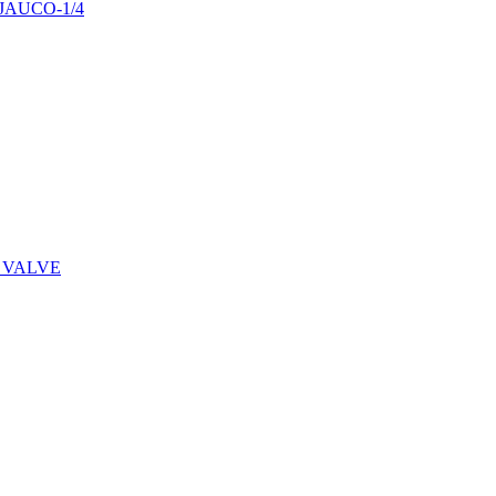
29JAUCO-1/4
 VALVE