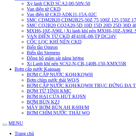
Xy lanh CKD SCA2-00-50N-50
Van điện từ CKD
Van điện từ CKD ADK11-15A-02C
SMC CDM2B20 CDM2B25-50Z 75 100Z 125 150Z 17
SMC CQ2B20 CQ2A20-5D 10D 15D 20D 25D 30D 
MXH6-10Z-A96L | Xi lanh khí nén MXH6-10Z-A96L
VAN ĐIỆN TỪ CKD 4F410E-08-TP DC24V
CỐC LỌC KHÍ NÉN CKD
Biến tần Omron
Biến tần Siemens
Đồng hồ giám sát năng lượng
Xi Lanh khí nén SCS2-N-CB-140B-150-XMX55R
Bơm cấp nước Kaiquan
BƠM CẤP NƯỚC KQH/KQWH
Bơm chìm nước thải WQ/S
BƠM CẤP NƯỚC KQH/KQWH TRỤC ĐỨNG ĐA 
BƠM TỪ TÍNH KMC
BƠM HAI CỬA HÚT KQSN
BƠM BÙN KZJ
MÁY BƠM BÙN AH R/HH/M
BƠM CHÌM NƯỚC THẢI WQ
MENU
Trang chủ