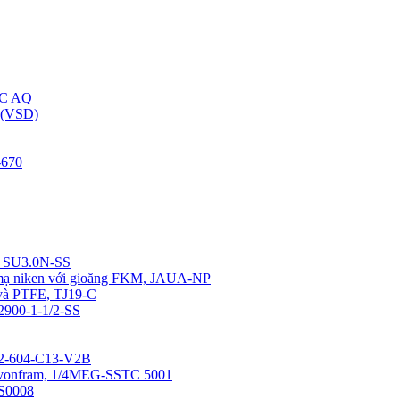
C AQ
(VSD)
670
4+SU3.0N-SS
u mạ niken với gioăng FKM, JAUA-NP
 và PTFE, TJ19-C
12900-1-1/2-SS
0-2-604-C13-V2B
a vonfram, 1/4MEG-SSTC 5001
SS0008