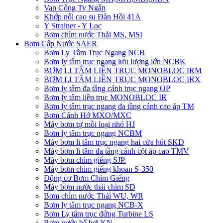
Van Cổng Ty Ngắn
Khớp nối cao su Đàn Hồi 41A
Y Strainer - Y Lọc
Bơm chìm nước Thải MS, MSI
Bơm Cấp Nước SAER
Bơm Ly Tâm Trục Ngang NCB
Bơm ly tâm trục ngang lưu lượng lớn NCBK
BƠM LI TÂM LIỀN TRỤC MONOBLOC IRM
BƠM LI TÂM LIỀN TRỤC MONOBLOC IRX
Bơm ly tâm đa tầng cánh trục ngang OP
Bơm ly tâm liền trục MONOBLOC IR
Bơm ly tâm trục ngang đa tầng cánh cao áp TM
Bơm Cánh Hở MXO/MXC
Máy bơm tự mồi loại nhỏ HJ
Bơm ly tâm trục ngang NCBM
Máy bơm li tâm trục ngang hai cửa hút SKD
​Máy bơm li tâm đa tầng cánh cột áp cao TMV
Máy bơm chìm giếng SJP.
Máy bơm chìm giếng khoan S-350
Động cơ Bơm Chìm Giếng
​Máy bơm nước thải chìm SD
Bơm chìm nước Thải WU, WR
Bơm ly tâm trục ngang NCB-X
Bơm Ly tâm trục đứng Turbine LS
Bơm nước bể bơi KN