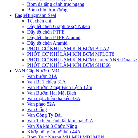
Bơm đa tầng cánh trục ngang
Bơm chìm trục đứng
EagleBurgmann Seal
Tết chèn chì
Dây tết chèn Graphite sợi Niken
Dây tết chèn PTFE
Dây tết chèn PTFE Aramid
Dây tết chèn Aramid
PHỚT CƠ KHÍ LÀM KÍN BƠM BT-A2
PHỚT CƠ KHÍ LÀM KÍN BƠM MFLCT8
PHỚT CƠ KHÍ LÀM KÍN BƠM Cartex ANSI Dual sea
PHỚT CƠ KHÍ LÀM KÍN BƠM SHI366
VAN Cấp Nước CMO
Van bướm 21A
Van Bi 1 chiều 31A
Van Bướm 2 mặt Bích Lệch Tâm
Van Bướm Hai Mặt Bich
Van một chiều đĩa kép 33A
Van phao 52A
Van Cổng
Van Cổng Ty Dài
Van 1 chiều cánh lật kim loại 32A
Van Xả khí 3 Chức Năng
Khớp nối giãn nỡ thép 44A
Bơm Trục Ngang MH,MHI,MBI,MBN