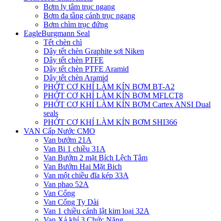
Bơm ly tâm trục ngang
Bơm đa tầng cánh trục ngang
Bơm chìm trục đứng
EagleBurgmann Seal
Tết chèn chì
Dây tết chèn Graphite sợi Niken
Dây tết chèn PTFE
Dây tết chèn PTFE Aramid
Dây tết chèn Aramid
PHỚT CƠ KHÍ LÀM KÍN BƠM BT-A2
PHỚT CƠ KHÍ LÀM KÍN BƠM MFLCT8
PHỚT CƠ KHÍ LÀM KÍN BƠM Cartex ANSI Dual
seals
PHỚT CƠ KHÍ LÀM KÍN BƠM SHI366
VAN Cấp Nước CMO
Van bướm 21A
Van Bi 1 chiều 31A
Van Bướm 2 mặt Bích Lệch Tâm
Van Bướm Hai Mặt Bich
Van một chiều đĩa kép 33A
Van phao 52A
Van Cổng
Van Cổng Ty Dài
Van 1 chiều cánh lật kim loại 32A
Van Xả khí 3 Chức Năng