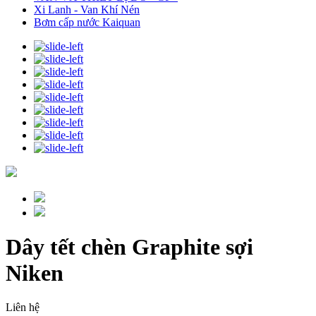
Xi Lanh - Van Khí Nén
Bơm cấp nước Kaiquan
Dây tết chèn Graphite sợi
Niken
Liên hệ