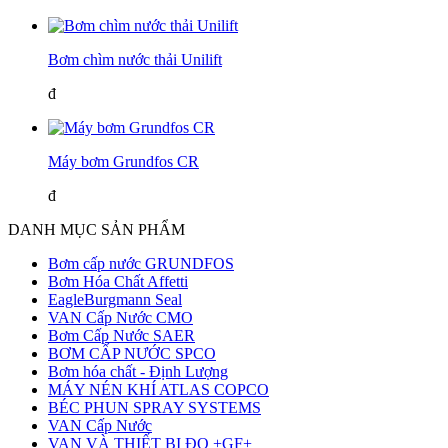
Bơm chìm nước thải Unilift
đ
Máy bơm Grundfos CR
đ
DANH MỤC SẢN PHẨM
Bơm cấp nước GRUNDFOS
Bơm Hóa Chất Affetti
EagleBurgmann Seal
VAN Cấp Nước CMO
Bơm Cấp Nước SAER
BƠM CẤP NƯỚC SPCO
Bơm hóa chất - Định Lượng
MÁY NÉN KHÍ ATLAS COPCO
BÉC PHUN SPRAY SYSTEMS
VAN Cấp Nước
VAN VÀ THIẾT BỊ ĐO +GF+