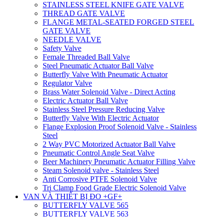
STAINLESS STEEL KNIFE GATE VALVE
THREAD GATE VALVE
FLANGE METAL-SEATED FORGED STEEL
GATE VALVE
NEEDLE VALVE
Safety Valve
Female Threaded Ball Valve
Steel Pneumatic Actuator Ball Valve
Butterfly Valve With Pneumatic Actuator
Regulator Valve
Brass Water Solenoid Valve - Direct Acting
Electric Actuator Ball Valve
Stainless Steel Pressure Reducing Valve
Butterfly Valve With Electric Actuator
Flange Explosion Proof Solenoid Valve - Stainless
Steel
2 Way PVC Motorized Actuator Ball Valve
Pneumatic Control Angle Seat Valve
Beer Machinery Pneumatic Actuator Filling Valve
Steam Solenoid valve - Stainless Steel
Anti Corrosive PTFE Solenoid Valve
Tri Clamp Food Grade Electric Solenoid Valve
VAN VÀ THIẾT BỊ ĐO +GF+
BUTTERFLY VALVE 565
BUTTERFLY VALVE 563