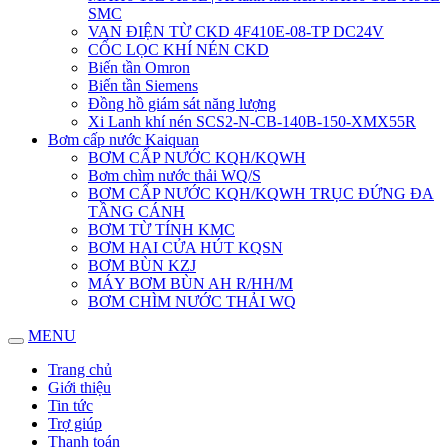
SMC
VAN ĐIỆN TỪ CKD 4F410E-08-TP DC24V
CỐC LỌC KHÍ NÉN CKD
Biến tần Omron
Biến tần Siemens
Đồng hồ giám sát năng lượng
Xi Lanh khí nén SCS2-N-CB-140B-150-XMX55R
Bơm cấp nước Kaiquan
BƠM CẤP NƯỚC KQH/KQWH
Bơm chìm nước thải WQ/S
BƠM CẤP NƯỚC KQH/KQWH TRỤC ĐỨNG ĐA
TẦNG CÁNH
BƠM TỪ TÍNH KMC
BƠM HAI CỬA HÚT KQSN
BƠM BÙN KZJ
MÁY BƠM BÙN AH R/HH/M
BƠM CHÌM NƯỚC THẢI WQ
MENU
Trang chủ
Giới thiệu
Tin tức
Trợ giúp
Thanh toán