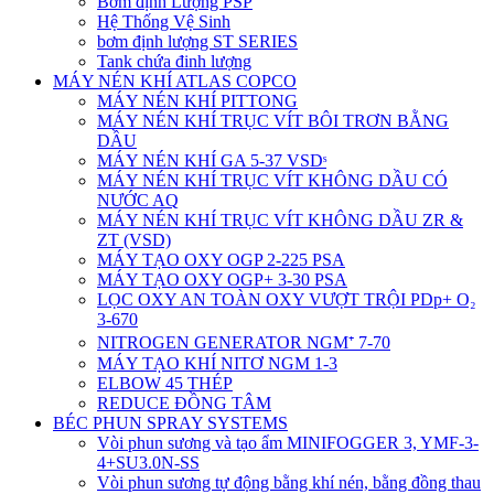
Bơm định Lượng PSP
Hệ Thống Vệ Sinh
bơm định lượng ST SERIES
Tank chứa đinh lượng
MÁY NÉN KHÍ ATLAS COPCO
MÁY NÉN KHÍ PITTONG
MÁY NÉN KHÍ TRỤC VÍT BÔI TRƠN BẰNG
DẦU
MÁY NÉN KHÍ GA 5-37 VSDˢ
MÁY NÉN KHÍ TRỤC VÍT KHÔNG DẦU CÓ
NƯỚC AQ
MÁY NÉN KHÍ TRỤC VÍT KHÔNG DẦU ZR &
ZT (VSD)
MÁY TẠO OXY OGP 2-225 PSA
MÁY TẠO OXY OGP+ 3-30 PSA
LỌC OXY AN TOÀN OXY VƯỢT TRỘI PDp+ O₂
3-670
NITROGEN GENERATOR NGM⁺ 7-70
MÁY TẠO KHÍ NITƠ NGM 1-3
ELBOW 45 THÉP
REDUCE ĐỒNG TÂM
BÉC PHUN SPRAY SYSTEMS
Vòi phun sương và tạo ẩm MINIFOGGER 3, YMF-3-
4+SU3.0N-SS
Vòi phun sương tự động bằng khí nén, bằng đồng thau