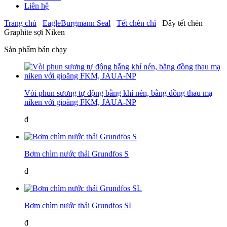
Liên hệ
Trang chủ
EagleBurgmann Seal
Tết chèn chì
Dây tết chèn
Graphite sợi Niken
Sản phẩm bán chạy
Vòi phun sương tự động bằng khí nén, bằng đồng thau mạ
niken với gioăng FKM, JAUA-NP
đ
Bơm chìm nước thải Grundfos S
đ
Bơm chìm nước thải Grundfos SL
đ