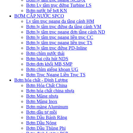
Bơm Ly tâm trục đứng Turbine LS
Bơm nước bể bơi KN
BƠM CẤP NƯỚC SPCO
Ly tâm trục ngang đa tầng cánh HM
Bơm ly tâm trục đứng đa tầng cánh VM
Bơm ly tâm trục ngang đơn tầng cánh ND
Bơm ly tâm trục ngang liền trục CC
Bơm ly tâm trục ngang liền trục TS
Bơm ly tâm trục đứng PD-Inline
Bơm chìm nước thải
Bơm hai cửa hút NDS
Bơm đơn khối MB,SMP
Bơm chìm giếng khoan UG
Bơm Trục Ngang Liền Trục TS
Bơm hóa chất - Định Lượng
Bơm Hóa Chất China
Bơm hóa chất china nhựa
Bơm Màng nhựa
Bơm Màng Inox
Bơm màng Aluminum
Bơm dầu tự mồi
Bơm Dầu Bánh Răng
Bơm Dầu Nóng
Bơm Dầu Thùng Phi