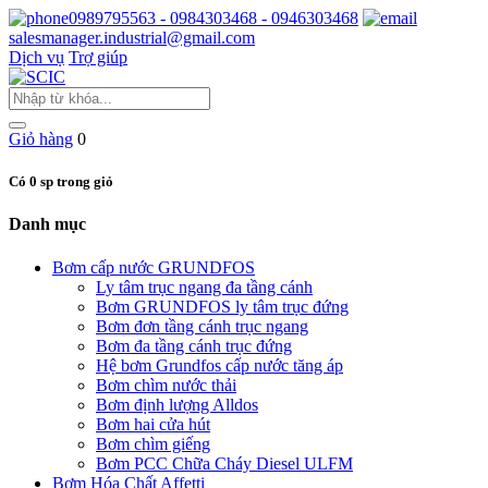
0989795563 - 0984303468 - 0946303468
salesmanager.industrial@gmail.com
Dịch vụ
Trợ giúp
Giỏ hàng
0
Có 0 sp trong giỏ
Danh mục
Bơm cấp nước GRUNDFOS
Ly tâm trục ngang đa tầng cánh
Bơm GRUNDFOS ly tâm trục đứng
Bơm đơn tầng cánh trục ngang
Bơm đa tầng cánh trục đứng
Hệ bơm Grundfos cấp nước tăng áp
Bơm chìm nước thải
Bơm định lượng Alldos
Bơm hai cửa hút
Bơm chìm giếng
Bơm PCC Chữa Cháy Diesel ULFM
Bơm Hóa Chất Affetti