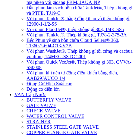
mạ niken với gioăng FKM, JAUA-NP
Đầu phun làm sạch bồn chứa TankJet®, Thép không gỉ
và PTFE, TJ19-C
Vòi phun TankJet®, bằng đồng thau và thép không gỉ,
12900-1-1/2-SS
Vòi phun FloodJet®, thép không gỉ 303, 1/4K-SS5
Vòi phun TankJet®, Thép không gỉ, TJ78-2-375-3A
Béc Phun vệ sinh bồn chứa Cloud-Sellers® 360,
TJ360-2-604-C13-V2B
Vòi phun WashJet®, Thép không gỉ tôi cứng và cacbua
vonfram, 1/4MEG-SSTC 5001
Vòi phun Quick VeeJet®, Thép không gỉ 303, QVVA-
SS0008
Vòi phun khí nén tự động điều khiển bằng điện,
AAB29JAUCO-1/4
Động Cơ Hiệu Suất cao
Động cơ điện lớn
VAN Cấp Nước
BUTTERFLY VALVE
GATE VALVE
CHECK VALVE
WATER CONTROL VALVE
STRAINER
STAINLESS STEEL GATE VALVE
COPPER FLANGE GATE VALVE