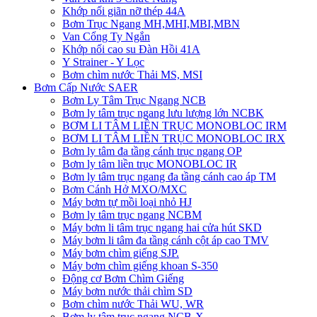
Khớp nối giãn nỡ thép 44A
Bơm Trục Ngang MH,MHI,MBI,MBN
Van Cổng Ty Ngắn
Khớp nối cao su Đàn Hồi 41A
Y Strainer - Y Lọc
Bơm chìm nước Thải MS, MSI
Bơm Cấp Nước SAER
Bơm Ly Tâm Trục Ngang NCB
Bơm ly tâm trục ngang lưu lượng lớn NCBK
BƠM LI TÂM LIỀN TRỤC MONOBLOC IRM
BƠM LI TÂM LIỀN TRỤC MONOBLOC IRX
Bơm ly tâm đa tầng cánh trục ngang OP
Bơm ly tâm liền trục MONOBLOC IR
Bơm ly tâm trục ngang đa tầng cánh cao áp TM
Bơm Cánh Hở MXO/MXC
Máy bơm tự mồi loại nhỏ HJ
Bơm ly tâm trục ngang NCBM
Máy bơm li tâm trục ngang hai cửa hút SKD
​Máy bơm li tâm đa tầng cánh cột áp cao TMV
Máy bơm chìm giếng SJP.
Máy bơm chìm giếng khoan S-350
Động cơ Bơm Chìm Giếng
​Máy bơm nước thải chìm SD
Bơm chìm nước Thải WU, WR
Bơm ly tâm trục ngang NCB-X