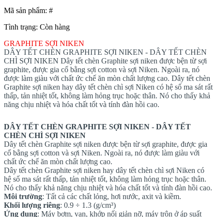
Mã sản phẩm: #
Tình trạng:
Còn hàng
GRAPHITE SỢI NIKEN
DÂY TẾT CHÈN GRAPHITE SỢI NIKEN - DÂY TẾT CHÈN
CHÌ SỢI NIKEN Dây tết chèn Graphite sợi niken được bện từ sợi
graphite, được gia cố bằng sợi cotton và sợi Niken. Ngoài ra, nó
được làm giàu với chất ức chế ăn mòn chất lượng cao. Dây tết chèn
Graphite sợi niken hay dây tết chèn chì sợi Niken có hệ số ma sát rất
thấp, tản nhiệt tốt, không làm hỏng trục hoặc thân. Nó cho thấy khả
năng chịu nhiệt và hóa chất tốt và tính đàn hồi cao.
DÂY TẾT CHÈN GRAPHITE SỢI NIKEN - DÂY TẾT
CHÈN CHÌ SỢI NIKEN
Dây tết chèn Graphite sợi niken được bện từ sợi graphite, được gia
cố bằng sợi cotton và sợi Niken. Ngoài ra, nó được làm giàu với
chất ức chế ăn mòn chất lượng cao.
Dây tết chèn Graphite sợi niken hay dây tết chèn chì sợi Niken có
hệ số ma sát rất thấp, tản nhiệt tốt, không làm hỏng trục hoặc thân.
Nó cho thấy khả năng chịu nhiệt và hóa chất tốt và tính đàn hồi cao.
Môi trường
: Tất cả các chất lỏng, hơi nước, axit và kiềm.
Khối lượng riêng
: 0.9 ÷ 1.3 (g/cm³)
Ứng dụng
: Máy bơm, van, khớp nối giản nỡ, máy trộn ở áp suất