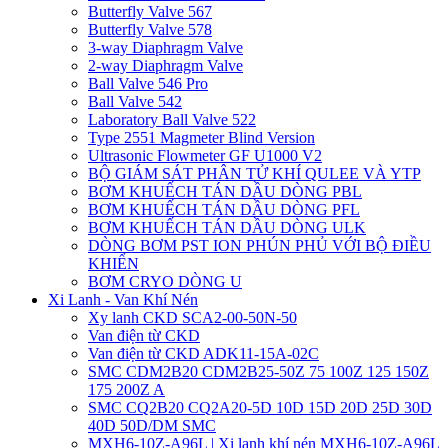
Butterfly Valve 567
Butterfly Valve 578
3-way Diaphragm Valve
2-way Diaphragm Valve
Ball Valve 546 Pro
Ball Valve 542
Laboratory Ball Valve 522
Type 2551 Magmeter Blind Version
Ultrasonic Flowmeter GF U1000 V2
BỘ GIÁM SÁT PHÂN TỬ KHÍ QULEE VÀ YTP
BƠM KHUẾCH TÁN DẦU DÒNG PBL
BƠM KHUẾCH TÁN DẦU DÒNG PFL
BƠM KHUẾCH TÁN DẦU DÒNG ULK
DÒNG BƠM PST ION PHÚN PHỦ VỚI BỘ ĐIỀU
KHIỂN
BƠM CRYO DÒNG U
Xi Lanh - Van Khí Nén
Xy lanh CKD SCA2-00-50N-50
Van điện từ CKD
Van điện từ CKD ADK11-15A-02C
SMC CDM2B20 CDM2B25-50Z 75 100Z 125 150Z
175 200Z A
SMC CQ2B20 CQ2A20-5D 10D 15D 20D 25D 30D
40D 50D/DM SMC
MXH6-10Z-A96L | Xi lanh khí nén MXH6-10Z-A96L