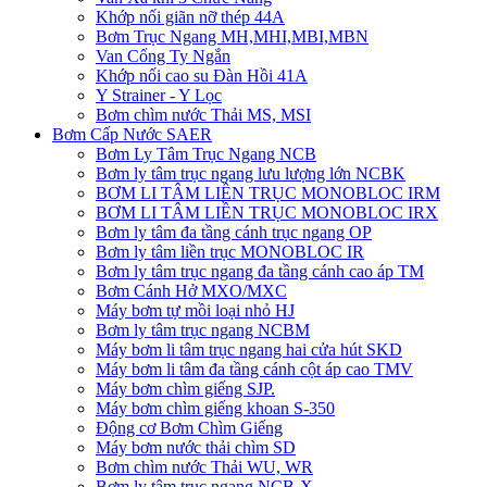
Khớp nối giãn nỡ thép 44A
Bơm Trục Ngang MH,MHI,MBI,MBN
Van Cổng Ty Ngắn
Khớp nối cao su Đàn Hồi 41A
Y Strainer - Y Lọc
Bơm chìm nước Thải MS, MSI
Bơm Cấp Nước SAER
Bơm Ly Tâm Trục Ngang NCB
Bơm ly tâm trục ngang lưu lượng lớn NCBK
BƠM LI TÂM LIỀN TRỤC MONOBLOC IRM
BƠM LI TÂM LIỀN TRỤC MONOBLOC IRX
Bơm ly tâm đa tầng cánh trục ngang OP
Bơm ly tâm liền trục MONOBLOC IR
Bơm ly tâm trục ngang đa tầng cánh cao áp TM
Bơm Cánh Hở MXO/MXC
Máy bơm tự mồi loại nhỏ HJ
Bơm ly tâm trục ngang NCBM
Máy bơm li tâm trục ngang hai cửa hút SKD
​Máy bơm li tâm đa tầng cánh cột áp cao TMV
Máy bơm chìm giếng SJP.
Máy bơm chìm giếng khoan S-350
Động cơ Bơm Chìm Giếng
​Máy bơm nước thải chìm SD
Bơm chìm nước Thải WU, WR
Bơm ly tâm trục ngang NCB-X