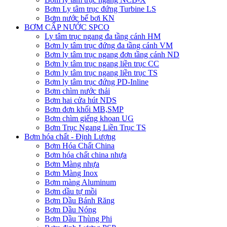
Bơm Ly tâm trục đứng Turbine LS
Bơm nước bể bơi KN
BƠM CẤP NƯỚC SPCO
Ly tâm trục ngang đa tầng cánh HM
Bơm ly tâm trục đứng đa tầng cánh VM
Bơm ly tâm trục ngang đơn tầng cánh ND
Bơm ly tâm trục ngang liền trục CC
Bơm ly tâm trục ngang liền trục TS
Bơm ly tâm trục đứng PD-Inline
Bơm chìm nước thải
Bơm hai cửa hút NDS
Bơm đơn khối MB,SMP
Bơm chìm giếng khoan UG
Bơm Trục Ngang Liền Trục TS
Bơm hóa chất - Định Lượng
Bơm Hóa Chất China
Bơm hóa chất china nhựa
Bơm Màng nhựa
Bơm Màng Inox
Bơm màng Aluminum
Bơm dầu tự mồi
Bơm Dầu Bánh Răng
Bơm Dầu Nóng
Bơm Dầu Thùng Phi