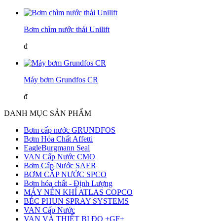
Bơm chìm nước thải Unilift
đ
Máy bơm Grundfos CR
đ
DANH MỤC SẢN PHẨM
Bơm cấp nước GRUNDFOS
Bơm Hóa Chất Affetti
EagleBurgmann Seal
VAN Cấp Nước CMO
Bơm Cấp Nước SAER
BƠM CẤP NƯỚC SPCO
Bơm hóa chất - Định Lượng
MÁY NÉN KHÍ ATLAS COPCO
BÉC PHUN SPRAY SYSTEMS
VAN Cấp Nước
VAN VÀ THIẾT BỊ ĐO +GF+