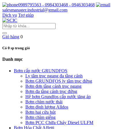
0989795563 - 0984303468 - 0946303468
salesmanager.industrial@gmail.com
Dịch vụ
Trợ giúp
Giỏ hàng
0
Có 0 sp trong giỏ
Danh mục
Bơm cấp nước GRUNDFOS
Ly tâm trục ngang đa tầng cánh
Bơm GRUNDFOS ly tâm trục đứng
Bơm đơn tầng cánh trục ngang
Bơm đa tầng cánh trục đứng
Hệ bơm Grundfos cấp nước tăng áp
Bơm chìm nước thải
Bơm định lượng Alldos
Bơm hai cửa hút
Bơm chìm giếng
Bơm PCC Chữa Cháy Diesel ULFM
Bơm Hóa Chất Affetti