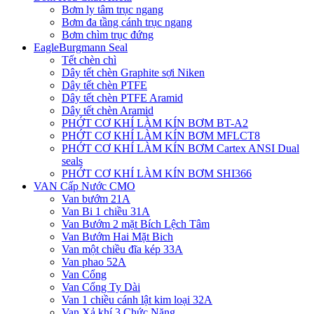
Bơm ly tâm trục ngang
Bơm đa tầng cánh trục ngang
Bơm chìm trục đứng
EagleBurgmann Seal
Tết chèn chì
Dây tết chèn Graphite sợi Niken
Dây tết chèn PTFE
Dây tết chèn PTFE Aramid
Dây tết chèn Aramid
PHỚT CƠ KHÍ LÀM KÍN BƠM BT-A2
PHỚT CƠ KHÍ LÀM KÍN BƠM MFLCT8
PHỚT CƠ KHÍ LÀM KÍN BƠM Cartex ANSI Dual
seals
PHỚT CƠ KHÍ LÀM KÍN BƠM SHI366
VAN Cấp Nước CMO
Van bướm 21A
Van Bi 1 chiều 31A
Van Bướm 2 mặt Bích Lệch Tâm
Van Bướm Hai Mặt Bich
Van một chiều đĩa kép 33A
Van phao 52A
Van Cổng
Van Cổng Ty Dài
Van 1 chiều cánh lật kim loại 32A
Van Xả khí 3 Chức Năng