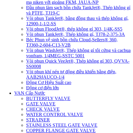
mạ niken với gioăng FKM, JAUA-NP
Đầu phun làm sạch bồn chứa TankJet®, Thép không gỉ
và PTFE, TJ19-C
Vòi phun TankJet®, bằng đồng thau và thép không gỉ,
12900-1-1/2-SS
Vòi phun FloodJet®, thép không gỉ 303, 1/4K-SS5
Vòi phun TankJet®, Thép không gỉ, TJ78-2-375-3A
Béc Phun vệ sinh bồn chứa Cloud-Sellers® 360,
TJ360-2-604-C13-V2B
Vòi phun WashJet®, Thép không gỉ tôi cứng và cacbua
vonfram, 1/4MEG-SSTC 5001
Vòi phun Quick VeeJet®, Thép không gỉ 303, QVVA-
SS0008
Vòi phun khí nén tự động điều khiển bằng điện,
AAB29JAUCO-1/4
Động Cơ Hiệu Suất cao
Động cơ điện lớn
VAN Cấp Nước
BUTTERFLY VALVE
GATE VALVE
CHECK VALVE
WATER CONTROL VALVE
STRAINER
STAINLESS STEEL GATE VALVE
COPPER FLANGE GATE VALVE