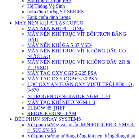
Bơm định Lượng PSP
Hệ Thống Vệ Sinh
bơm định lượng ST SERIES
Tank chứa đinh lượng
MÁY NÉN KHÍ ATLAS COPCO
MÁY NÉN KHÍ PITTONG
MÁY NÉN KHÍ TRỤC VÍT BÔI TRƠN BẰNG
DẦU
MÁY NÉN KHÍ GA 5-37 VSDˢ
MÁY NÉN KHÍ TRỤC VÍT KHÔNG DẦU CÓ
NƯỚC AQ
MÁY NÉN KHÍ TRỤC VÍT KHÔNG DẦU ZR &
ZT (VSD)
MÁY TẠO OXY OGP 2-225 PSA
MÁY TẠO OXY OGP+ 3-30 PSA
LỌC OXY AN TOÀN OXY VƯỢT TRỘI PDp+ O₂
3-670
NITROGEN GENERATOR NGM⁺ 7-70
MÁY TẠO KHÍ NITƠ NGM 1-3
ELBOW 45 THÉP
REDUCE ĐỒNG TÂM
BÉC PHUN SPRAY SYSTEMS
Vòi phun sương và tạo ẩm MINIFOGGER 3, YMF-3-
4+SU3.0N-SS
Vòi phun sương tự động bằng khí nén, bằng đồng thau