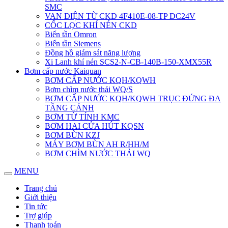
SMC
VAN ĐIỆN TỪ CKD 4F410E-08-TP DC24V
CỐC LỌC KHÍ NÉN CKD
Biến tần Omron
Biến tần Siemens
Đồng hồ giám sát năng lượng
Xi Lanh khí nén SCS2-N-CB-140B-150-XMX55R
Bơm cấp nước Kaiquan
BƠM CẤP NƯỚC KQH/KQWH
Bơm chìm nước thải WQ/S
BƠM CẤP NƯỚC KQH/KQWH TRỤC ĐỨNG ĐA
TẦNG CÁNH
BƠM TỪ TÍNH KMC
BƠM HAI CỬA HÚT KQSN
BƠM BÙN KZJ
MÁY BƠM BÙN AH R/HH/M
BƠM CHÌM NƯỚC THẢI WQ
MENU
Trang chủ
Giới thiệu
Tin tức
Trợ giúp
Thanh toán