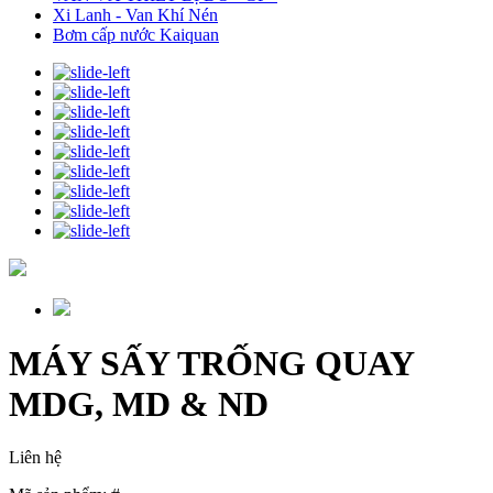
Xi Lanh - Van Khí Nén
Bơm cấp nước Kaiquan
MÁY SẤY TRỐNG QUAY
MDG, MD & ND
Liên hệ