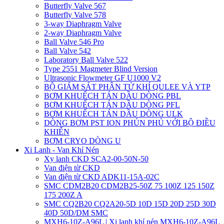
Butterfly Valve 567
Butterfly Valve 578
3-way Diaphragm Valve
2-way Diaphragm Valve
Ball Valve 546 Pro
Ball Valve 542
Laboratory Ball Valve 522
Type 2551 Magmeter Blind Version
Ultrasonic Flowmeter GF U1000 V2
BỘ GIÁM SÁT PHÂN TỬ KHÍ QULEE VÀ YTP
BƠM KHUẾCH TÁN DẦU DÒNG PBL
BƠM KHUẾCH TÁN DẦU DÒNG PFL
BƠM KHUẾCH TÁN DẦU DÒNG ULK
DÒNG BƠM PST ION PHÚN PHỦ VỚI BỘ ĐIỀU
KHIỂN
BƠM CRYO DÒNG U
Xi Lanh - Van Khí Nén
Xy lanh CKD SCA2-00-50N-50
Van điện từ CKD
Van điện từ CKD ADK11-15A-02C
SMC CDM2B20 CDM2B25-50Z 75 100Z 125 150Z
175 200Z A
SMC CQ2B20 CQ2A20-5D 10D 15D 20D 25D 30D
40D 50D/DM SMC
MXH6-10Z-A96L | Xi lanh khí nén MXH6-10Z-A96L