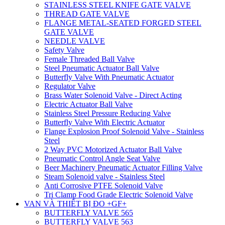
STAINLESS STEEL KNIFE GATE VALVE
THREAD GATE VALVE
FLANGE METAL-SEATED FORGED STEEL
GATE VALVE
NEEDLE VALVE
Safety Valve
Female Threaded Ball Valve
Steel Pneumatic Actuator Ball Valve
Butterfly Valve With Pneumatic Actuator
Regulator Valve
Brass Water Solenoid Valve - Direct Acting
Electric Actuator Ball Valve
Stainless Steel Pressure Reducing Valve
Butterfly Valve With Electric Actuator
Flange Explosion Proof Solenoid Valve - Stainless
Steel
2 Way PVC Motorized Actuator Ball Valve
Pneumatic Control Angle Seat Valve
Beer Machinery Pneumatic Actuator Filling Valve
Steam Solenoid valve - Stainless Steel
Anti Corrosive PTFE Solenoid Valve
Tri Clamp Food Grade Electric Solenoid Valve
VAN VÀ THIẾT BỊ ĐO +GF+
BUTTERFLY VALVE 565
BUTTERFLY VALVE 563