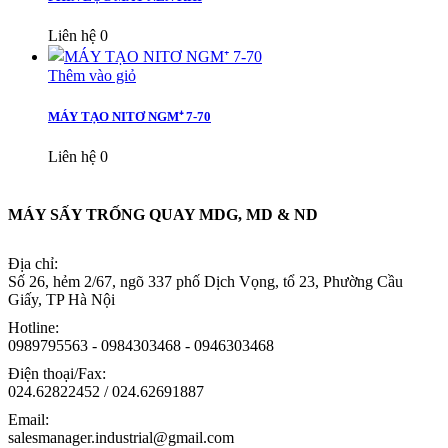
Liên hệ
0
Thêm vào giỏ
MÁY TẠO NITƠ NGM⁺ 7-70
Liên hệ
0
MÁY SẤY TRỐNG QUAY MDG, MD & ND
Địa chỉ:
Số 26, hẻm 2/67, ngõ 337 phố Dịch Vọng, tổ 23, Phường Cầu
Giấy, TP Hà Nội
Hotline:
0989795563 - 0984303468 - 0946303468
Điện thoại/Fax:
024.62822452 / 024.62691887
Email:
salesmanager.industrial@gmail.com