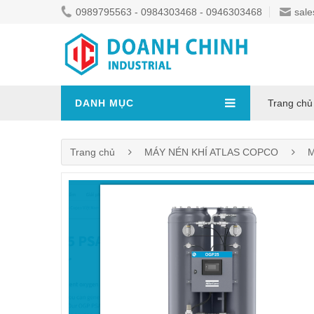
0989795563 - 0984303468 - 0946303468
sale
DANH MỤC
Trang chủ
Trang chủ
MÁY NÉN KHÍ ATLAS COPCO
M