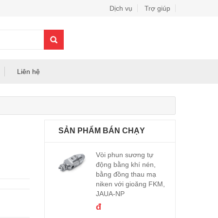
Dịch vụ
Trợ giúp
0
Liên hệ
SẢN PHẨM BÁN CHẠY
Vòi phun sương tự
động bằng khí nén,
bằng đồng thau mạ
niken với gioăng FKM,
JAUA-NP
đ