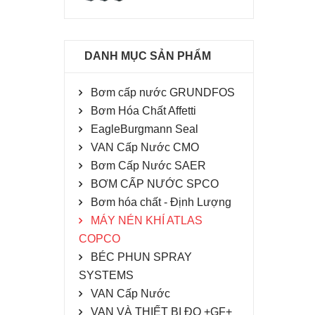
DANH MỤC SẢN PHẨM
Bơm cấp nước GRUNDFOS
Bơm Hóa Chất Affetti
EagleBurgmann Seal
VAN Cấp Nước CMO
Bơm Cấp Nước SAER
BƠM CẤP NƯỚC SPCO
Bơm hóa chất - Định Lượng
MÁY NÉN KHÍ ATLAS
COPCO
BÉC PHUN SPRAY
SYSTEMS
VAN Cấp Nước
VAN VÀ THIẾT BỊ ĐO +GF+