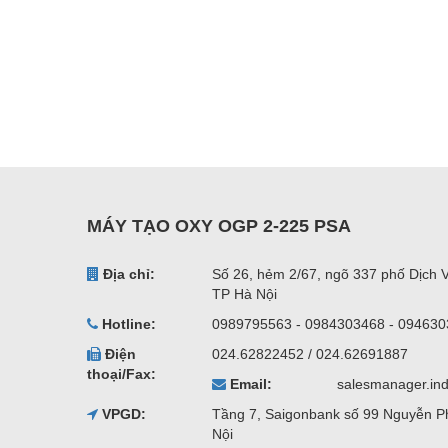
MÁY TẠO OXY OGP 2-225 PSA
Địa chỉ:
Số 26, hẻm 2/67, ngõ 337 phố Dịch 
TP Hà Nội
Hotline:
0989795563 - 0984303468 - 09463
Điện
024.62822452 / 024.62691887
thoại/Fax:
Email:
salesmanager.in
VPGD:
Tầng 7, Saigonbank số 99 Nguyễn P
Nội