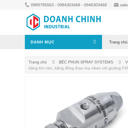
0989795563 - 0984303468 - 0946303468
sale
DANH MỤC
Trang chủ
Trang chủ
BÉC PHUN SPRAY SYSTEMS
V
bằng khí nén, bằng đồng thau mạ niken với gioăng F