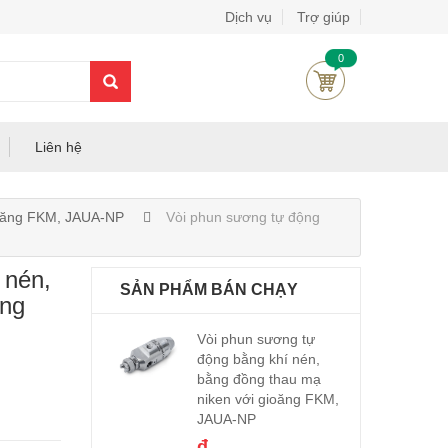
Dịch vụ
Trợ giúp
0
Liên hệ
ioăng FKM, JAUA-NP
Vòi phun sương tự động
 nén,
SẢN PHẨM BÁN CHẠY
ăng
Vòi phun sương tự
động bằng khí nén,
bằng đồng thau mạ
niken với gioăng FKM,
JAUA-NP
đ