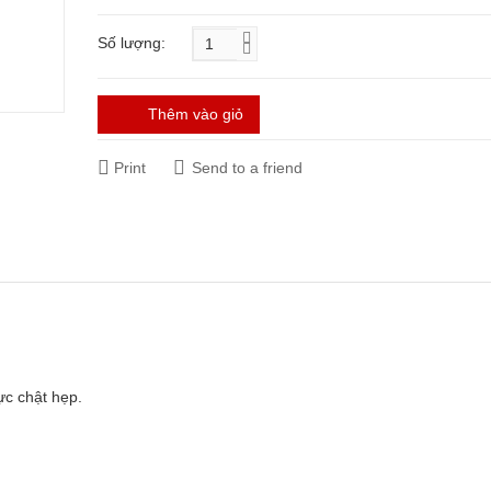
Số lượng:
Thêm vào giỏ
Print
Send to a friend
ực chật hẹp.