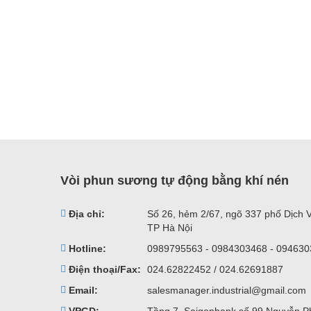
Vòi phun sương tự động bằng khí nén
Địa chỉ:
Số 26, hẻm 2/67, ngõ 337 phố Dịch 
TP Hà Nội
Hotline:
0989795563 - 0984303468 - 09463
Điện thoại/Fax:
024.62822452 / 024.62691887
Email:
salesmanager.industrial@gmail.com