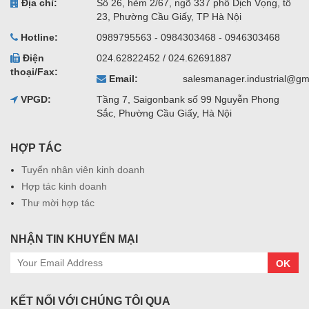
Địa chỉ:
Số 26, hẻm 2/67, ngõ 337 phố Dịch Vọng, tổ
23, Phường Cầu Giấy, TP Hà Nội
Hotline:
0989795563 - 0984303468 - 0946303468
Điện
024.62822452 / 024.62691887
thoại/Fax:
Email:
salesmanager.industrial@gm
VPGD:
Tầng 7, Saigonbank số 99 Nguyễn Phong
Sắc, Phường Cầu Giấy, Hà Nội
HỢP TÁC
Tuyển nhân viên kinh doanh
Hợp tác kinh doanh
Thư mời hợp tác
NHẬN TIN KHUYẾN MẠI
OK
KẾT NỐI VỚI CHÚNG TÔI QUA