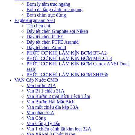
Bơm ly tâm trục ngang
Bơm đa tầng cánh trục ngang
Bơm chìm trục đứng
EagleBurgmann Seal
Tết chèn chì
Dây tết chèn Graphite sợi Niken
Dây tết chèn PTFE
Dây tết chèn PTFE Aramid
Dây tết chèn Aramid
PHỚT CƠ KHÍ LÀM KÍN BƠM BT-A2
PHỚT CƠ KHÍ LÀM KÍN BƠM MFLCT8
PHỚT CƠ KHÍ LÀM KÍN BƠM Cartex ANSI Dual
seals
PHỚT CƠ KHÍ LÀM KÍN BƠM SHI366
VAN Cấp Nước CMO
Van bướm 21A
Van Bi 1 chiều 31A
Van Bướm 2 mặt Bích Lệch Tâm
Van Bướm Hai Mặt Bich
Van một chiều đĩa kép 33A
Van phao 52A
Van Cổng
Van Cổng Ty Dài
Van 1 chiều cánh lật kim loại 32A
Van Xả khí 3 Chức Năng