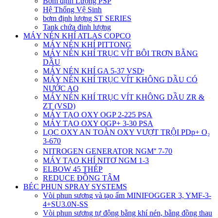
Bơm định Lượng PSP
Hệ Thống Vệ Sinh
bơm định lượng ST SERIES
Tank chứa đinh lượng
MÁY NÉN KHÍ ATLAS COPCO
MÁY NÉN KHÍ PITTONG
MÁY NÉN KHÍ TRỤC VÍT BÔI TRƠN BẰNG
DẦU
MÁY NÉN KHÍ GA 5-37 VSDˢ
MÁY NÉN KHÍ TRỤC VÍT KHÔNG DẦU CÓ
NƯỚC AQ
MÁY NÉN KHÍ TRỤC VÍT KHÔNG DẦU ZR &
ZT (VSD)
MÁY TẠO OXY OGP 2-225 PSA
MÁY TẠO OXY OGP+ 3-30 PSA
LỌC OXY AN TOÀN OXY VƯỢT TRỘI PDp+ O₂
3-670
NITROGEN GENERATOR NGM⁺ 7-70
MÁY TẠO KHÍ NITƠ NGM 1-3
ELBOW 45 THÉP
REDUCE ĐỒNG TÂM
BÉC PHUN SPRAY SYSTEMS
Vòi phun sương và tạo ẩm MINIFOGGER 3, YMF-3-
4+SU3.0N-SS
Vòi phun sương tự động bằng khí nén, bằng đồng thau