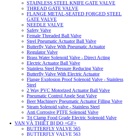
STAINLESS STEEL KNIFE GATE VALVE
THREAD GATE VALVE
FLANGE METAL-SEATED FORGED STEEL
GATE VALVE
NEEDLE VALVE
Safety Valve
Female Threaded Ball Valve
Steel Pneumatic Actuator Ball Valve
Butterfly Valve With Pneumatic Actuator
Regulator Valve
Brass Water Solenoid Valve - Direct Acting
Electric Actuator Ball Valve
Stainless Steel Pressure Reducing Valve
Butterfly Valve With Electric Actuator
Flange Explosion Proof Solenoid Valve - Stainless
Steel
2 Way PVC Motorized Actuator Ball Valve
Pneumatic Control Angle Seat Valve
Beer Machinery Pneumatic Actuator Filling Valve
Steam Solenoid valve - Stainless Steel
Anti Corrosive PTFE Solenoid Valve
Tri Clamp Food Grade Electric Solenoid Valve
VAN VÀ THIẾT BỊ ĐO +GF+
BUTTERFLY VALVE 565
BUTTERFLY VALVE 563