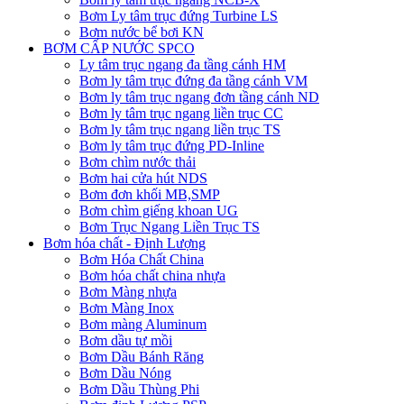
Bơm Ly tâm trục đứng Turbine LS
Bơm nước bể bơi KN
BƠM CẤP NƯỚC SPCO
Ly tâm trục ngang đa tầng cánh HM
Bơm ly tâm trục đứng đa tầng cánh VM
Bơm ly tâm trục ngang đơn tầng cánh ND
Bơm ly tâm trục ngang liền trục CC
Bơm ly tâm trục ngang liền trục TS
Bơm ly tâm trục đứng PD-Inline
Bơm chìm nước thải
Bơm hai cửa hút NDS
Bơm đơn khối MB,SMP
Bơm chìm giếng khoan UG
Bơm Trục Ngang Liền Trục TS
Bơm hóa chất - Định Lượng
Bơm Hóa Chất China
Bơm hóa chất china nhựa
Bơm Màng nhựa
Bơm Màng Inox
Bơm màng Aluminum
Bơm dầu tự mồi
Bơm Dầu Bánh Răng
Bơm Dầu Nóng
Bơm Dầu Thùng Phi