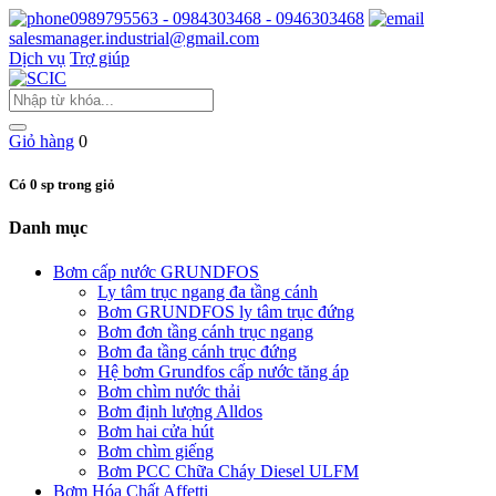
0989795563 - 0984303468 - 0946303468
salesmanager.industrial@gmail.com
Dịch vụ
Trợ giúp
Giỏ hàng
0
Có 0 sp trong giỏ
Danh mục
Bơm cấp nước GRUNDFOS
Ly tâm trục ngang đa tầng cánh
Bơm GRUNDFOS ly tâm trục đứng
Bơm đơn tầng cánh trục ngang
Bơm đa tầng cánh trục đứng
Hệ bơm Grundfos cấp nước tăng áp
Bơm chìm nước thải
Bơm định lượng Alldos
Bơm hai cửa hút
Bơm chìm giếng
Bơm PCC Chữa Cháy Diesel ULFM
Bơm Hóa Chất Affetti