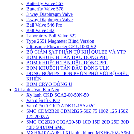
Butterfly Valve 567
Butterfly Valve 578
3-way Diaphragm Valve
2-way Diaphragm Valve
Ball Valve 546 Pro
Ball Valve 542
Laboratory Ball Valve 522
Type 2551 Magmeter Blind Version
Ultrasonic Flowmeter GF U1000 V2
BỘ GIÁM SÁT PHÂN TỬ KHÍ QULEE VÀ YTP
BƠM KHUẾCH TÁN DẦU DÒNG PBL
BƠM KHUẾCH TÁN DẦU DÒNG PFL
BƠM KHUẾCH TÁN DẦU DÒNG ULK
DÒNG BƠM PST ION PHÚN PHỦ VỚI BỘ ĐIỀU
KHIỂN
BƠM CRYO DÒNG U
Xi Lanh - Van Khí Nén
Xy lanh CKD SCA2-00-50N-50
Van điện từ CKD
Van điện từ CKD ADK11-15A-02C
SMC CDM2B20 CDM2B25-50Z 75 100Z 125 150Z
175 200Z A
SMC CQ2B20 CQ2A20-5D 10D 15D 20D 25D 30D
40D 50D/DM SMC
MXH6-10Z-A96L | Xi lanh khí nén MXH6-10Z-A96L