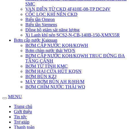
SMC
VAN ĐIỆN TỪ CKD 4F410E-08-TP DC24V
CỐC LỌC KHÍ NÉN CKD
Biến tần Omron
Biến tần Siemens
Đồng hồ giám sát năng lượng
Xi Lanh khí nén SCS2-N-CB-140B-150-XMX55R
Bơm cấp nước Kaiquan
BƠM CẤP NƯỚC KQH/KQWH
Bơm chìm nước thải WQ/S
BƠM CẤP NƯỚC KQH/KQWH TRỤC ĐỨNG ĐA
TẦNG CÁNH
BƠM TỪ TÍNH KMC
BƠM HAI CỬA HÚT KQSN
BƠM BÙN KZJ
MÁY BƠM BÙN AH R/HH/M
BƠM CHÌM NƯỚC THẢI WQ
MENU
Trang chủ
Giới thiệu
Tin tức
Trợ giúp
Thanh toán