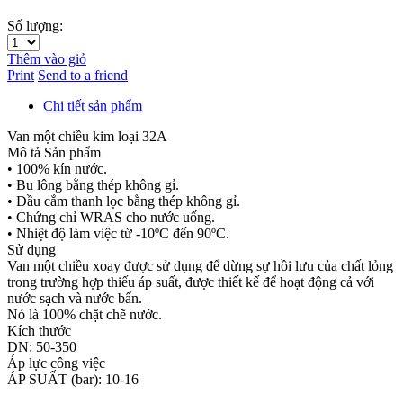
Số lượng:
Thêm vào giỏ
Print
Send to a friend
Chi tiết sản phẩm
Van một chiều kim loại 32A
Mô tả Sản phẩm
• 100% kín nước.
• Bu lông bằng thép không gỉ.
• Đầu cắm thanh lọc bằng thép không gỉ.
• Chứng chỉ WRAS cho nước uống.
• Nhiệt độ làm việc từ -10ºC đến 90ºC.
Sử dụng
Van một chiều xoay được sử dụng để dừng sự hồi lưu của chất lỏng
trong trường hợp thiếu áp suất, được thiết kế để hoạt động cả với
nước sạch và nước bẩn.
Nó là 100% chặt chẽ nước.
Kích thước
DN: 50-350
Áp lực công việc
ÁP SUẤT (bar): 10-16