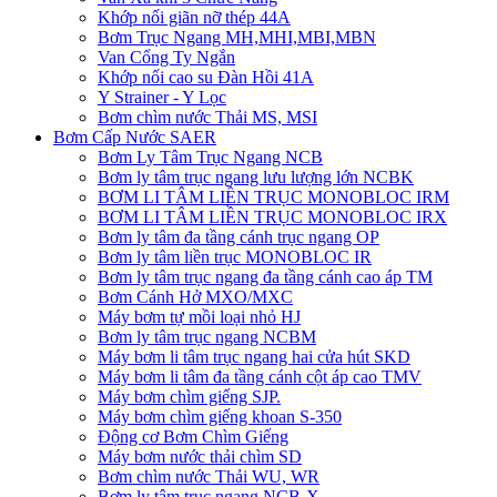
Khớp nối giãn nỡ thép 44A
Bơm Trục Ngang MH,MHI,MBI,MBN
Van Cổng Ty Ngắn
Khớp nối cao su Đàn Hồi 41A
Y Strainer - Y Lọc
Bơm chìm nước Thải MS, MSI
Bơm Cấp Nước SAER
Bơm Ly Tâm Trục Ngang NCB
Bơm ly tâm trục ngang lưu lượng lớn NCBK
BƠM LI TÂM LIỀN TRỤC MONOBLOC IRM
BƠM LI TÂM LIỀN TRỤC MONOBLOC IRX
Bơm ly tâm đa tầng cánh trục ngang OP
Bơm ly tâm liền trục MONOBLOC IR
Bơm ly tâm trục ngang đa tầng cánh cao áp TM
Bơm Cánh Hở MXO/MXC
Máy bơm tự mồi loại nhỏ HJ
Bơm ly tâm trục ngang NCBM
Máy bơm li tâm trục ngang hai cửa hút SKD
​Máy bơm li tâm đa tầng cánh cột áp cao TMV
Máy bơm chìm giếng SJP.
Máy bơm chìm giếng khoan S-350
Động cơ Bơm Chìm Giếng
​Máy bơm nước thải chìm SD
Bơm chìm nước Thải WU, WR
Bơm ly tâm trục ngang NCB-X