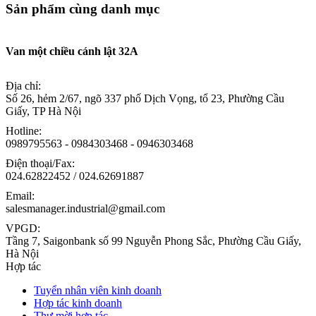
Sản phẩm cùng danh mục
Van một chiều cánh lật 32A
Địa chỉ:
Số 26, hẻm 2/67, ngõ 337 phố Dịch Vọng, tổ 23, Phường Cầu
Giấy, TP Hà Nội
Hotline:
0989795563 - 0984303468 - 0946303468
Điện thoại/Fax:
024.62822452 / 024.62691887
Email:
salesmanager.industrial@gmail.com
VPGD:
Tầng 7, Saigonbank số 99 Nguyễn Phong Sắc, Phường Cầu Giấy,
Hà Nội
Hợp tác
Tuyển nhân viên kinh doanh
Hợp tác kinh doanh
Thư mời hợp tác