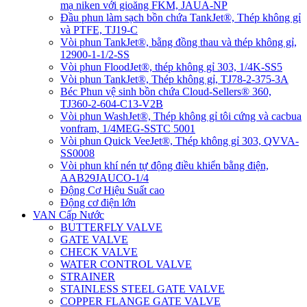
mạ niken với gioăng FKM, JAUA-NP
Đầu phun làm sạch bồn chứa TankJet®, Thép không gỉ
và PTFE, TJ19-C
Vòi phun TankJet®, bằng đồng thau và thép không gỉ,
12900-1-1/2-SS
Vòi phun FloodJet®, thép không gỉ 303, 1/4K-SS5
Vòi phun TankJet®, Thép không gỉ, TJ78-2-375-3A
Béc Phun vệ sinh bồn chứa Cloud-Sellers® 360,
TJ360-2-604-C13-V2B
Vòi phun WashJet®, Thép không gỉ tôi cứng và cacbua
vonfram, 1/4MEG-SSTC 5001
Vòi phun Quick VeeJet®, Thép không gỉ 303, QVVA-
SS0008
Vòi phun khí nén tự động điều khiển bằng điện,
AAB29JAUCO-1/4
Động Cơ Hiệu Suất cao
Động cơ điện lớn
VAN Cấp Nước
BUTTERFLY VALVE
GATE VALVE
CHECK VALVE
WATER CONTROL VALVE
STRAINER
STAINLESS STEEL GATE VALVE
COPPER FLANGE GATE VALVE