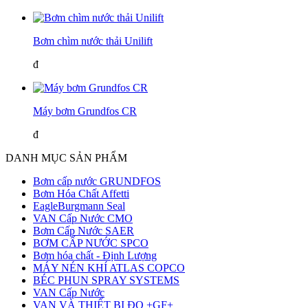
Bơm chìm nước thải Unilift
đ
Máy bơm Grundfos CR
đ
DANH MỤC SẢN PHẨM
Bơm cấp nước GRUNDFOS
Bơm Hóa Chất Affetti
EagleBurgmann Seal
VAN Cấp Nước CMO
Bơm Cấp Nước SAER
BƠM CẤP NƯỚC SPCO
Bơm hóa chất - Định Lượng
MÁY NÉN KHÍ ATLAS COPCO
BÉC PHUN SPRAY SYSTEMS
VAN Cấp Nước
VAN VÀ THIẾT BỊ ĐO +GF+