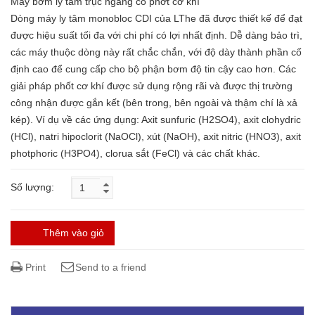
Máy bơm ly tâm trục ngang có phớt cơ khí
Dòng máy ly tâm monobloc CDI của LThe đã được thiết kế để đạt
được hiệu suất tối đa với chi phí có lợi nhất định. Dễ dàng bảo trì,
các máy thuộc dòng này rất chắc chắn, với độ dày thành phần cố
định cao để cung cấp cho bộ phận bơm độ tin cậy cao hơn. Các
giải pháp phốt cơ khí được sử dụng rộng rãi và được thị trường
công nhận được gắn kết (bên trong, bên ngoài và thậm chí là xả
kép). Ví dụ về các ứng dụng: Axit sunfuric (H2SO4), axit clohydric
(HCl), natri hipoclorit (NaOCl), xút (NaOH), axit nitric (HNO3), axit
photphoric (H3PO4), clorua sắt (FeCl) và các chất khác.
Số lượng:
Thêm vào giỏ
Print
Send to a friend