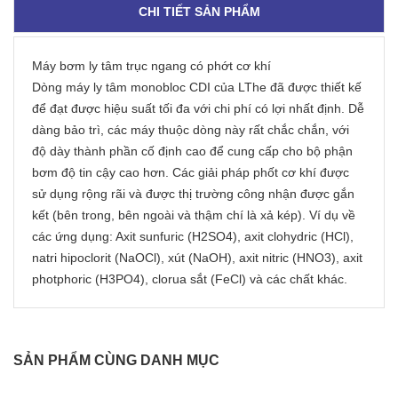
CHI TIẾT SẢN PHẨM
Máy bơm ly tâm trục ngang có phớt cơ khí
Dòng máy ly tâm monobloc CDI của LThe đã được thiết kế
để đạt được hiệu suất tối đa với chi phí có lợi nhất định. Dễ
dàng bảo trì, các máy thuộc dòng này rất chắc chắn, với
độ dày thành phần cố định cao để cung cấp cho bộ phận
bơm độ tin cậy cao hơn. Các giải pháp phốt cơ khí được
sử dụng rộng rãi và được thị trường công nhận được gắn
kết (bên trong, bên ngoài và thậm chí là xả kép). Ví dụ về
các ứng dụng: Axit sunfuric (H2SO4), axit clohydric (HCl),
natri hipoclorit (NaOCl), xút (NaOH), axit nitric (HNO3), axit
photphoric (H3PO4), clorua sắt (FeCl) và các chất khác.
SẢN PHẨM CÙNG DANH MỤC